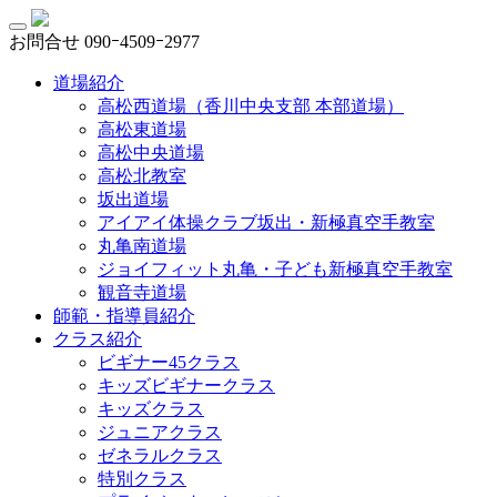
お問合せ
090ｰ4509ｰ2977
道場紹介
高松西道場（香川中央支部 本部道場）
高松東道場
高松中央道場
高松北教室
坂出道場
アイアイ体操クラブ坂出・新極真空手教室
丸亀南道場
ジョイフィット丸亀・子ども新極真空手教室
観音寺道場
師範・指導員紹介
クラス紹介
ビギナー45クラス
キッズビギナークラス
キッズクラス
ジュニアクラス
ゼネラルクラス
特別クラス