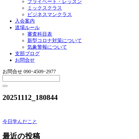
プライベート・レッスン
ミックスクラス
ビジネスマンクラス
入会案内
道場ルール
審査科目表
新型コロナ対策について
気象警報について
支部ブログ
お問合せ
お問合せ
090ｰ4509ｰ2977
20251112_180844
今日学んだこと
投
稿
最近の投稿