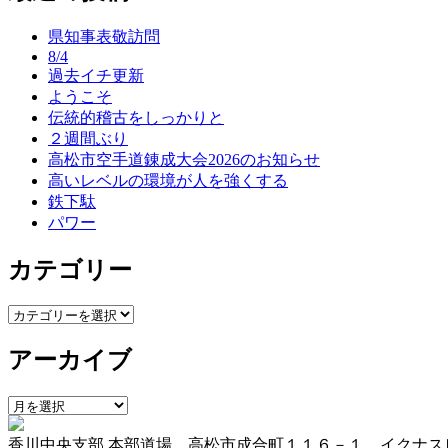
ナ
県知事表敬訪問
ビ
8/4
ゲ
過去イチ更新
ようこそ
ー
伝統的稽古をしっかりと
シ
２週間ぶり
高松市空手道錬成大会2026のお知らせ
ョ
高いレベルの環境が人を強くする
ン
鉄下駄
パワー
カテゴリー
カ
テ
アーカイブ
ゴ
リ
ー
ア
ー
香川中央支部 本部道場 高松市成合町１１６－１ イクナス
カ