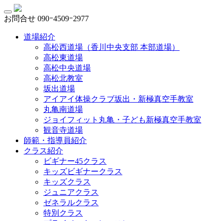
お問合せ
090ｰ4509ｰ2977
道場紹介
高松西道場（香川中央支部 本部道場）
高松東道場
高松中央道場
高松北教室
坂出道場
アイアイ体操クラブ坂出・新極真空手教室
丸亀南道場
ジョイフィット丸亀・子ども新極真空手教室
観音寺道場
師範・指導員紹介
クラス紹介
ビギナー45クラス
キッズビギナークラス
キッズクラス
ジュニアクラス
ゼネラルクラス
特別クラス