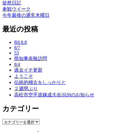
徒然日記
参観ウイーク
投
今年最後の通常木曜日
稿
最近の投稿
ナ
ビ
R8.8.8
ゲ
8/7
53
ー
県知事表敬訪問
8/4
シ
過去イチ更新
ョ
ようこそ
伝統的稽古をしっかりと
ン
２週間ぶり
高松市空手道錬成大会2026のお知らせ
カテゴリー
カ
テ