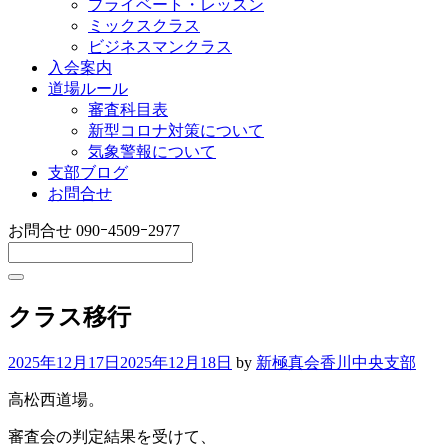
プライベート・レッスン
ミックスクラス
ビジネスマンクラス
入会案内
道場ルール
審査科目表
新型コロナ対策について
気象警報について
支部ブログ
お問合せ
お問合せ
090ｰ4509ｰ2977
クラス移行
2025年12月17日
2025年12月18日
by
新極真会香川中央支部
高松西道場。
審査会の判定結果を受けて、