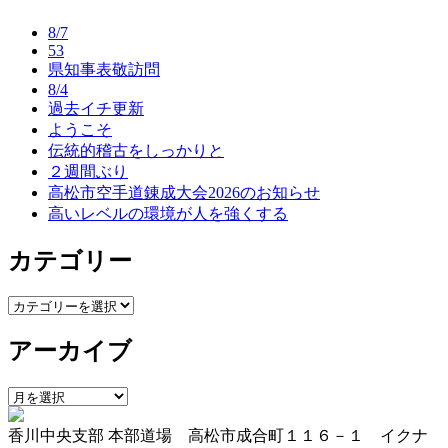
ナ
8/7
ビ
53
県知事表敬訪問
ゲ
8/4
ー
過去イチ更新
ようこそ
シ
伝統的稽古をしっかりと
ョ
２週間ぶり
高松市空手道錬成大会2026のお知らせ
ン
高いレベルの環境が人を強くする
カテゴリー
カ
テ
アーカイブ
ゴ
リ
ー
ア
ー
香川中央支部 本部道場 高松市成合町１１６－１ イクナ
カ