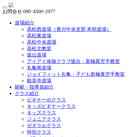
お問合せ
090ｰ4509ｰ2977
道場紹介
高松西道場（香川中央支部 本部道場）
高松東道場
高松中央道場
高松北教室
坂出道場
アイアイ体操クラブ坂出・新極真空手教室
丸亀南道場
ジョイフィット丸亀・子ども新極真空手教室
観音寺道場
師範・指導員紹介
クラス紹介
ビギナー45クラス
キッズビギナークラス
キッズクラス
ジュニアクラス
ゼネラルクラス
特別クラス