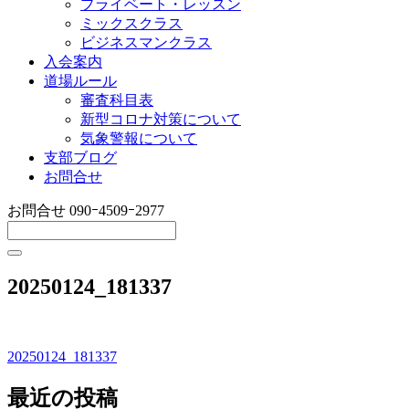
プライベート・レッスン
ミックスクラス
ビジネスマンクラス
入会案内
道場ルール
審査科目表
新型コロナ対策について
気象警報について
支部ブログ
お問合せ
お問合せ
090ｰ4509ｰ2977
20250124_181337
20250124_181337
投
稿
最近の投稿