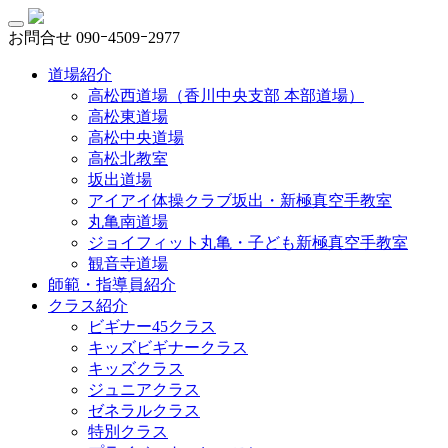
お問合せ
090ｰ4509ｰ2977
道場紹介
高松西道場（香川中央支部 本部道場）
高松東道場
高松中央道場
高松北教室
坂出道場
アイアイ体操クラブ坂出・新極真空手教室
丸亀南道場
ジョイフィット丸亀・子ども新極真空手教室
観音寺道場
師範・指導員紹介
クラス紹介
ビギナー45クラス
キッズビギナークラス
キッズクラス
ジュニアクラス
ゼネラルクラス
特別クラス