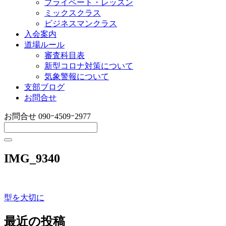
プライベート・レッスン
ミックスクラス
ビジネスマンクラス
入会案内
道場ルール
審査科目表
新型コロナ対策について
気象警報について
支部ブログ
お問合せ
お問合せ
090ｰ4509ｰ2977
IMG_9340
型を大切に
投
稿
最近の投稿