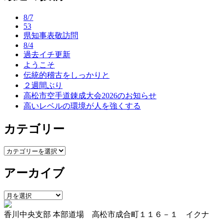
ナ
8/7
ビ
53
県知事表敬訪問
ゲ
8/4
ー
過去イチ更新
ようこそ
シ
伝統的稽古をしっかりと
ョ
２週間ぶり
高松市空手道錬成大会2026のお知らせ
ン
高いレベルの環境が人を強くする
カテゴリー
カ
テ
アーカイブ
ゴ
リ
ー
ア
ー
香川中央支部 本部道場 高松市成合町１１６－１ イクナ
カ