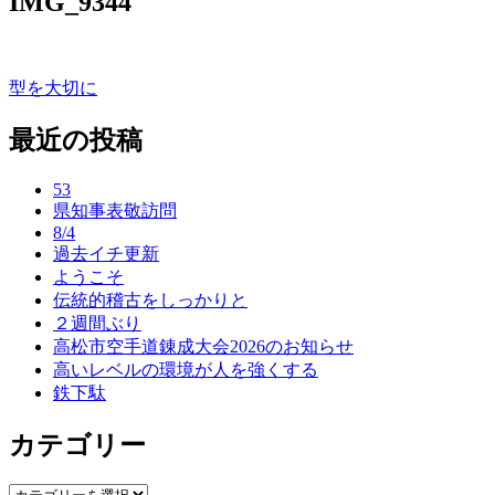
IMG_9344
型を大切に
投
稿
最近の投稿
ナ
53
ビ
県知事表敬訪問
ゲ
8/4
過去イチ更新
ー
ようこそ
伝統的稽古をしっかりと
シ
２週間ぶり
ョ
高松市空手道錬成大会2026のお知らせ
高いレベルの環境が人を強くする
ン
鉄下駄
カテゴリー
カ