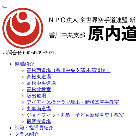
お問合せ
090ｰ4509ｰ2977
道場紹介
高松西道場（香川中央支部 本部道場）
高松東道場
高松中央道場
高松北教室
坂出道場
アイアイ体操クラブ坂出・新極真空手教室
丸亀南道場
ジョイフィット丸亀・子ども新極真空手教室
観音寺道場
師範・指導員紹介
クラス紹介