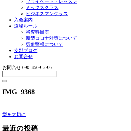
プライベート・レッスン
ミックスクラス
ビジネスマンクラス
入会案内
道場ルール
審査科目表
新型コロナ対策について
気象警報について
支部ブログ
お問合せ
お問合せ
090ｰ4509ｰ2977
IMG_9368
型を大切に
投
稿
最近の投稿