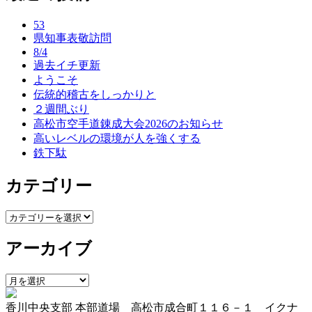
ナ
53
ビ
県知事表敬訪問
ゲ
8/4
過去イチ更新
ー
ようこそ
伝統的稽古をしっかりと
シ
２週間ぶり
ョ
高松市空手道錬成大会2026のお知らせ
高いレベルの環境が人を強くする
ン
鉄下駄
カテゴリー
カ
テ
アーカイブ
ゴ
リ
ー
ア
ー
香川中央支部 本部道場 高松市成合町１１６－１ イクナ
カ