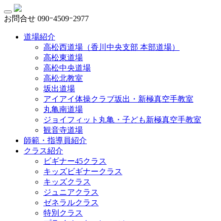
お問合せ
090ｰ4509ｰ2977
道場紹介
高松西道場（香川中央支部 本部道場）
高松東道場
高松中央道場
高松北教室
坂出道場
アイアイ体操クラブ坂出・新極真空手教室
丸亀南道場
ジョイフィット丸亀・子ども新極真空手教室
観音寺道場
師範・指導員紹介
クラス紹介
ビギナー45クラス
キッズビギナークラス
キッズクラス
ジュニアクラス
ゼネラルクラス
特別クラス