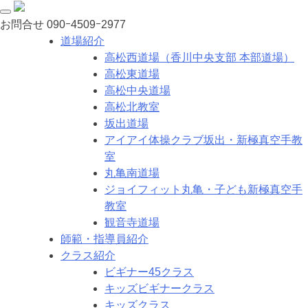
お問合せ
090ｰ4509ｰ2977
道場紹介
高松西道場（香川中央支部 本部道場）
高松東道場
高松中央道場
高松北教室
坂出道場
アイアイ体操クラブ坂出・新極真空手教
室
丸亀南道場
ジョイフィット丸亀・子ども新極真空手
教室
観音寺道場
師範・指導員紹介
クラス紹介
ビギナー45クラス
キッズビギナークラス
キッズクラス