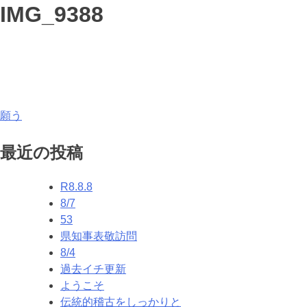
IMG_9388
投
願う
稿
最近の投稿
ナ
R8.8.8
ビ
8/7
ゲ
53
県知事表敬訪問
ー
8/4
シ
過去イチ更新
ようこそ
ョ
伝統的稽古をしっかりと