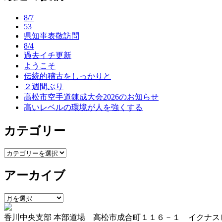
ナ
8/7
ビ
53
県知事表敬訪問
ゲ
8/4
ー
過去イチ更新
ようこそ
シ
伝統的稽古をしっかりと
ョ
２週間ぶり
高松市空手道錬成大会2026のお知らせ
ン
高いレベルの環境が人を強くする
カテゴリー
カ
テ
アーカイブ
ゴ
リ
ー
ア
ー
香川中央支部 本部道場 高松市成合町１１６－１ イクナス
カ