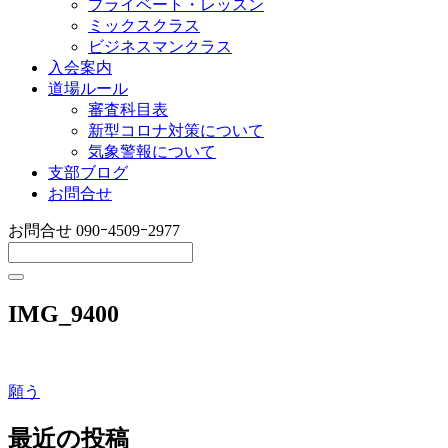
プライベート・レッスン
ミックスクラス
ビジネスマンクラス
入会案内
道場ルール
審査科目表
新型コロナ対策について
気象警報について
支部ブログ
お問合せ
お問合せ
090ｰ4509ｰ2977
IMG_9400
願う
投
稿
最近の投稿