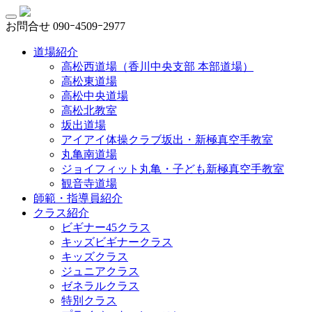
お問合せ
090ｰ4509ｰ2977
道場紹介
高松西道場（香川中央支部 本部道場）
高松東道場
高松中央道場
高松北教室
坂出道場
アイアイ体操クラブ坂出・新極真空手教室
丸亀南道場
ジョイフィット丸亀・子ども新極真空手教室
観音寺道場
師範・指導員紹介
クラス紹介
ビギナー45クラス
キッズビギナークラス
キッズクラス
ジュニアクラス
ゼネラルクラス
特別クラス