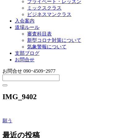
プライベート・レッスン
ミックスクラス
ビジネスマンクラス
入会案内
道場ルール
審査科目表
新型コロナ対策について
気象警報について
支部ブログ
お問合せ
お問合せ
090ｰ4509ｰ2977
IMG_9402
願う
投
稿
最近の投稿