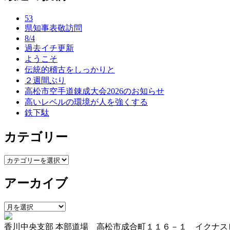
ナ
53
ビ
県知事表敬訪問
ゲ
8/4
過去イチ更新
ー
ようこそ
伝統的稽古をしっかりと
シ
２週間ぶり
ョ
高松市空手道錬成大会2026のお知らせ
高いレベルの環境が人を強くする
ン
鉄下駄
カテゴリー
カ
テ
アーカイブ
ゴ
リ
ー
ア
ー
香川中央支部 本部道場 高松市成合町１１６－１ イクナス
カ