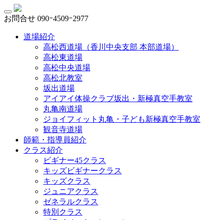
お問合せ
090ｰ4509ｰ2977
道場紹介
高松西道場（香川中央支部 本部道場）
高松東道場
高松中央道場
高松北教室
坂出道場
アイアイ体操クラブ坂出・新極真空手教室
丸亀南道場
ジョイフィット丸亀・子ども新極真空手教室
観音寺道場
師範・指導員紹介
クラス紹介
ビギナー45クラス
キッズビギナークラス
キッズクラス
ジュニアクラス
ゼネラルクラス
特別クラス