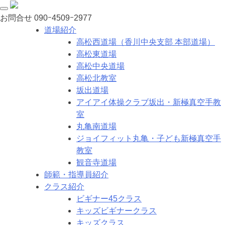
お問合せ
090ｰ4509ｰ2977
道場紹介
高松西道場（香川中央支部 本部道場）
高松東道場
高松中央道場
高松北教室
坂出道場
アイアイ体操クラブ坂出・新極真空手教
室
丸亀南道場
ジョイフィット丸亀・子ども新極真空手
教室
観音寺道場
師範・指導員紹介
クラス紹介
ビギナー45クラス
キッズビギナークラス
キッズクラス