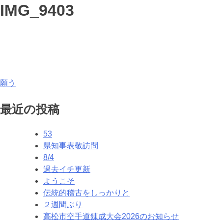
IMG_9403
投
願う
稿
最近の投稿
ナ
53
ビ
県知事表敬訪問
ゲ
8/4
過去イチ更新
ー
ようこそ
シ
伝統的稽古をしっかりと
２週間ぶり
ョ
高松市空手道錬成大会2026のお知らせ