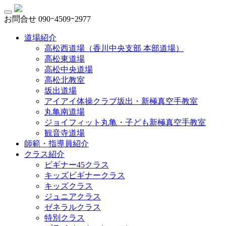
お問合せ
090ｰ4509ｰ2977
道場紹介
高松西道場（香川中央支部 本部道場）
高松東道場
高松中央道場
高松北教室
坂出道場
アイアイ体操クラブ坂出・新極真空手教室
丸亀南道場
ジョイフィット丸亀・子ども新極真空手教室
観音寺道場
師範・指導員紹介
クラス紹介
ビギナー45クラス
キッズビギナークラス
キッズクラス
ジュニアクラス
ゼネラルクラス
特別クラス