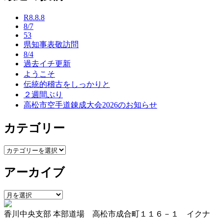
ナ
R8.8.8
ビ
8/7
53
ゲ
県知事表敬訪問
ー
8/4
過去イチ更新
シ
ようこそ
ョ
伝統的稽古をしっかりと
２週間ぶり
ン
高松市空手道錬成大会2026のお知らせ
カテゴリー
カ
テ
アーカイブ
ゴ
リ
ー
ア
ー
香川中央支部 本部道場 高松市成合町１１６－１ イクナ
カ