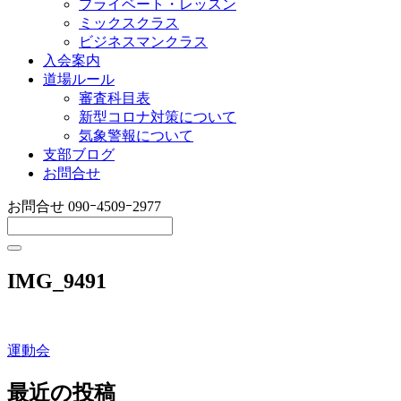
プライベート・レッスン
ミックスクラス
ビジネスマンクラス
入会案内
道場ルール
審査科目表
新型コロナ対策について
気象警報について
支部ブログ
お問合せ
お問合せ
090ｰ4509ｰ2977
IMG_9491
運動会
投
稿
最近の投稿