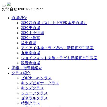
お問合せ
090ｰ4509ｰ2977
道場紹介
高松西道場（香川中央支部 本部道場）
高松東道場
高松中央道場
高松北教室
坂出道場
アイアイ体操クラブ坂出・新極真空手教室
丸亀南道場
ジョイフィット丸亀・子ども新極真空手教室
観音寺道場
師範・指導員紹介
クラス紹介
ビギナー45クラス
キッズビギナークラス
キッズクラス
ジュニアクラス
ゼネラルクラス
特別クラス