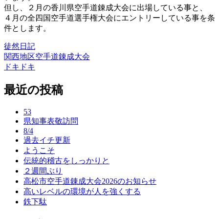
但し、２月の香川県空手道錬成大会に出場している事と、
４月の全四国空手道選手権大会にエントリーしている事を条
件とします。
徒然日記
関西地区空手道錬成大会
投
ドキドキ
稿
最近の投稿
ナ
ビ
53
ゲ
県知事表敬訪問
8/4
ー
過去イチ更新
ようこそ
シ
伝統的稽古をしっかりと
ョ
２週間ぶり
高松市空手道錬成大会2026のお知らせ
ン
高いレベルの環境が人を強くする
鉄下駄