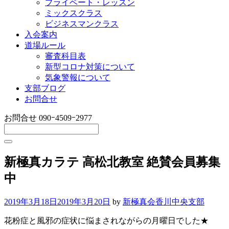
プライベート・レッスン
ミックスクラス
ビジネスマンクラス
入会案内
道場ルール
審査科目表
新型コロナ対策について
気象警報について
支部ブログ
お問合せ
お問合せ
090ｰ4509ｰ2977
新極真カラテ 高松北教室 絶賛会員募集
中
2019年3月18日
2019年3月20日
by
新極真会香川中央支部
花粉症と風邪の症状に悩まされながらの月曜日でした★