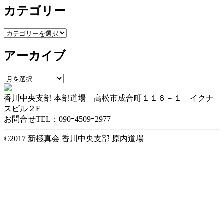
カテゴリー
カ
テ
アーカイブ
ゴ
リ
ー
ア
ー
香川中央支部 本部道場 高松市成合町１１６－１ イクナ
カ
スビル２F
イ
お問合せTEL：090ｰ4509ｰ2977
ブ
©2017 新極真会 香川中央支部 原内道場