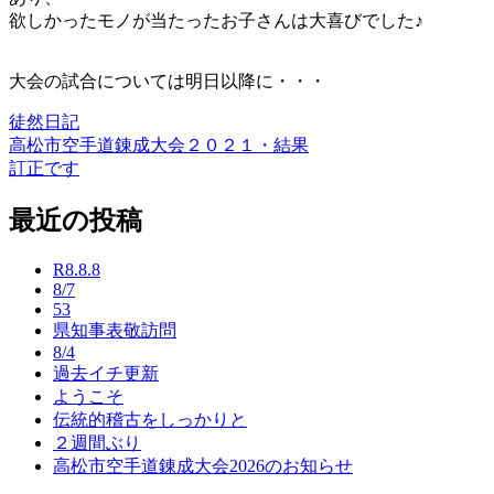
欲しかったモノが当たったお子さんは大喜びでした♪
大会の試合については明日以降に・・・
徒然日記
高松市空手道錬成大会２０２１・結果
投
訂正です
稿
最近の投稿
ナ
ビ
R8.8.8
ゲ
8/7
53
ー
県知事表敬訪問
8/4
シ
過去イチ更新
ョ
ようこそ
伝統的稽古をしっかりと
ン
２週間ぶり
高松市空手道錬成大会2026のお知らせ