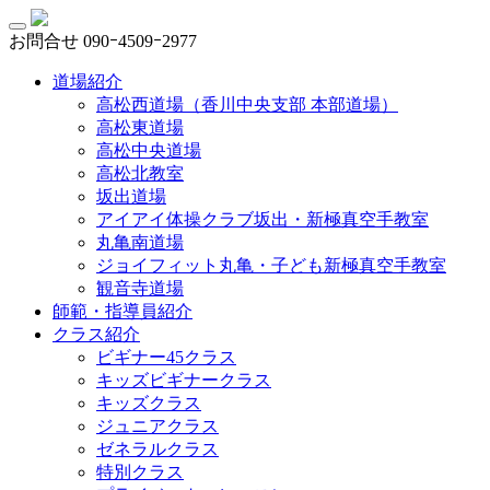
お問合せ
090ｰ4509ｰ2977
道場紹介
高松西道場（香川中央支部 本部道場）
高松東道場
高松中央道場
高松北教室
坂出道場
アイアイ体操クラブ坂出・新極真空手教室
丸亀南道場
ジョイフィット丸亀・子ども新極真空手教室
観音寺道場
師範・指導員紹介
クラス紹介
ビギナー45クラス
キッズビギナークラス
キッズクラス
ジュニアクラス
ゼネラルクラス
特別クラス