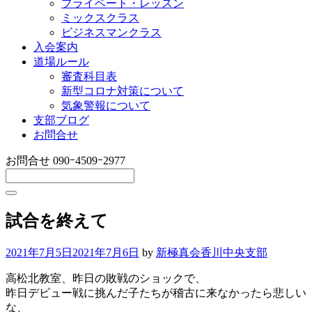
プライベート・レッスン
ミックスクラス
ビジネスマンクラス
入会案内
道場ルール
審査科目表
新型コロナ対策について
気象警報について
支部ブログ
お問合せ
お問合せ
090ｰ4509ｰ2977
試合を終えて
2021年7月5日
2021年7月6日
by
新極真会香川中央支部
高松北教室、昨日の敗戦のショックで、
昨日デビュー戦に挑んだ子たちが稽古に来なかったら悲しい
な、