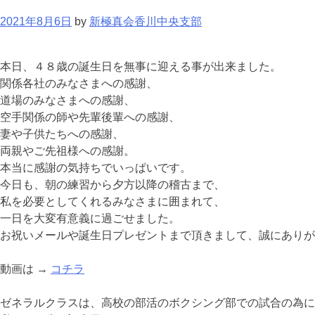
2021年8月6日
by
新極真会香川中央支部
本日、４８歳の誕生日を無事に迎える事が出来ました。
関係各社のみなさまへの感謝、
道場のみなさまへの感謝、
空手関係の師や先輩後輩への感謝、
妻や子供たちへの感謝、
両親やご先祖様への感謝。
本当に感謝の気持ちでいっぱいです。
今日も、朝の練習から夕方以降の稽古まで、
私を必要としてくれるみなさまに囲まれて、
一日を大変有意義に過ごせました。
お祝いメールや誕生日プレゼントまで頂きまして、誠にありが
動画は →
コチラ
ゼネラルクラスは、高校の部活のボクシング部での試合の為に