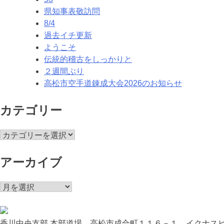
県知事表敬訪問
ー
8/4
シ
過去イチ更新
ようこそ
ョ
伝統的稽古をしっかりと
ン
２週間ぶり
高松市空手道錬成大会2026のお知らせ
カテゴリー
カ
テ
ゴ
アーカイブ
リ
ー
ア
ー
カ
イ
香川中央支部 本部道場 高松市成合町１１６－１ イクナスビ