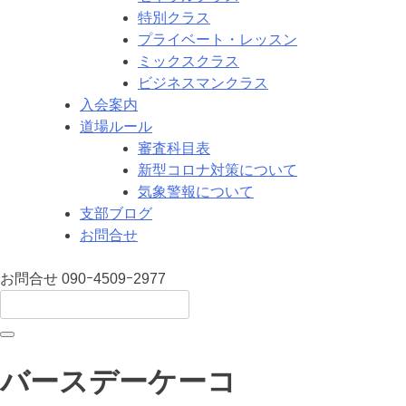
特別クラス
プライベート・レッスン
ミックスクラス
ビジネスマンクラス
入会案内
道場ルール
審査科目表
新型コロナ対策について
気象警報について
支部ブログ
お問合せ
お問合せ
090ｰ4509ｰ2977
バースデーケーコ