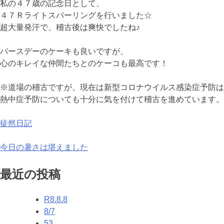
私の４７歳の記念日として、
４７Ｒライトスパーリングを行いました☆
超大量発汗で、稽古後は爽快でしたね♪
バースデーのケーキも良いですが、
心のキレイな仲間たちとのケーコも最高です！
※道場の稽古ですが、現在は新型コロナウイルス感染症予防は
熱中症予防についても十分に気を付けて稽古を進めています。
徒然日記
投
今日の暑さは堪えました
稿
最近の投稿
ナ
R8.8.8
ビ
8/7
ゲ
53