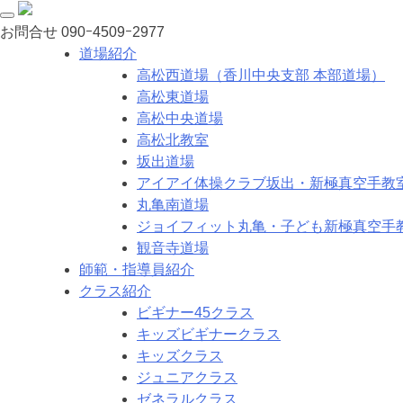
お問合せ
090ｰ4509ｰ2977
道場紹介
高松西道場（香川中央支部 本部道場）
高松東道場
高松中央道場
高松北教室
坂出道場
アイアイ体操クラブ坂出・新極真空手教
丸亀南道場
ジョイフィット丸亀・子ども新極真空手
観音寺道場
師範・指導員紹介
クラス紹介
ビギナー45クラス
キッズビギナークラス
キッズクラス
ジュニアクラス
ゼネラルクラス