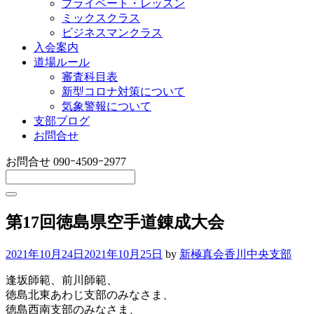
プライベート・レッスン
ミックスクラス
ビジネスマンクラス
入会案内
道場ルール
審査科目表
新型コロナ対策について
気象警報について
支部ブログ
お問合せ
お問合せ
090ｰ4509ｰ2977
第17回徳島県空手道錬成大会
2021年10月24日
2021年10月25日
by
新極真会香川中央支部
逢坂師範、前川師範、
徳島北東あわじ支部のみなさま、
徳島西南支部のみなさま、