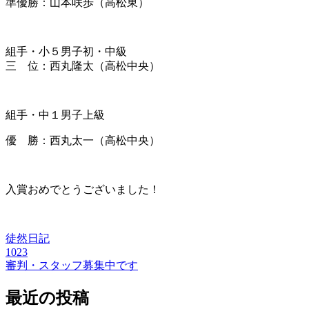
準優勝：山本咲歩（高松東）
組手・小５男子初・中級
三 位：西丸隆太（高松中央）
組手・中１男子上級
優 勝：西丸太一（高松中央）
入賞おめでとうございました！
徒然日記
1023
投
審判・スタッフ募集中です
稿
最近の投稿
ナ