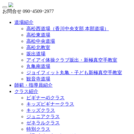
お問合せ
090ｰ4509ｰ2977
道場紹介
高松西道場（香川中央支部 本部道場）
高松東道場
高松中央道場
高松北教室
坂出道場
アイアイ体操クラブ坂出・新極真空手教室
丸亀南道場
ジョイフィット丸亀・子ども新極真空手教室
観音寺道場
師範・指導員紹介
クラス紹介
ビギナー45クラス
キッズビギナークラス
キッズクラス
ジュニアクラス
ゼネラルクラス
特別クラス