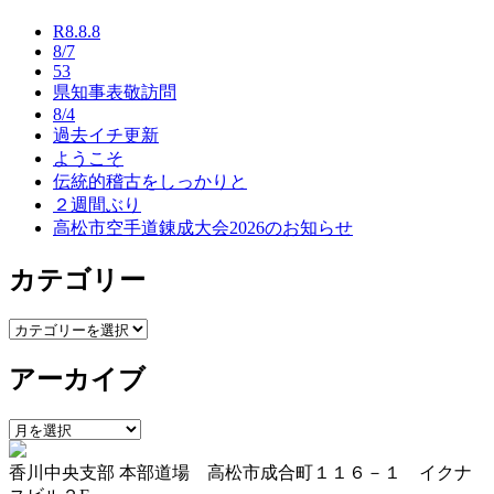
ビ
R8.8.8
8/7
ゲ
53
ー
県知事表敬訪問
8/4
シ
過去イチ更新
ようこそ
ョ
伝統的稽古をしっかりと
ン
２週間ぶり
高松市空手道錬成大会2026のお知らせ
カテゴリー
カ
テ
アーカイブ
ゴ
リ
ー
ア
ー
香川中央支部 本部道場 高松市成合町１１６－１ イクナ
カ