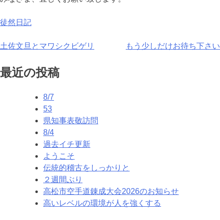
徒然日記
投
土佐文旦とマワシクビゲリ
もう少しだけお待ち下さい
稿
最近の投稿
ナ
8/7
ビ
53
ゲ
県知事表敬訪問
8/4
ー
過去イチ更新
シ
ようこそ
伝統的稽古をしっかりと
ョ
２週間ぶり
ン
高松市空手道錬成大会2026のお知らせ
高いレベルの環境が人を強くする