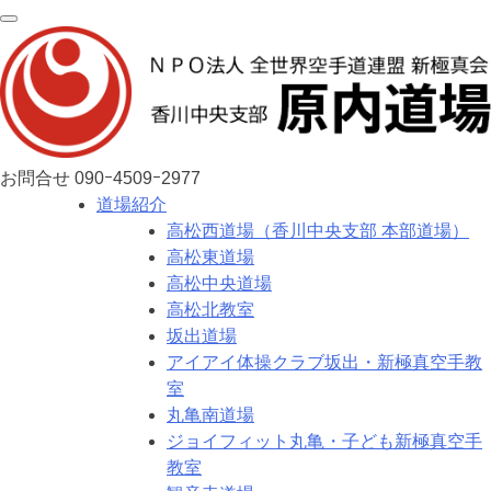
お問合せ
090ｰ4509ｰ2977
道場紹介
高松西道場（香川中央支部 本部道場）
高松東道場
高松中央道場
高松北教室
坂出道場
アイアイ体操クラブ坂出・新極真空手教
室
丸亀南道場
ジョイフィット丸亀・子ども新極真空手
教室