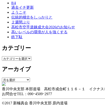
8/4
ー
過去イチ更新
ようこそ
シ
伝統的稽古をしっかりと
ョ
２週間ぶり
高松市空手道錬成大会2026のお知らせ
ン
高いレベルの環境が人を強くする
鉄下駄
カテゴリー
カ
テ
アーカイブ
ゴ
リ
ー
ア
ー
香川中央支部 本部道場 高松市成合町１１６－１ イクナス
カ
お問合せTEL：090ｰ4509ｰ2977
イ
ブ
©2017 新極真会 香川中央支部 原内道場