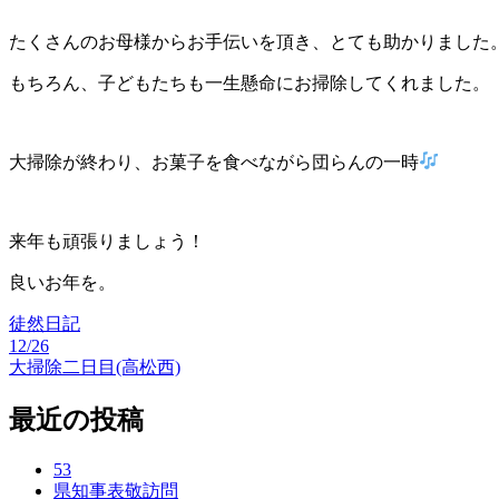
たくさんのお母様からお手伝いを頂き、とても助かりました
もちろん、子どもたちも一生懸命にお掃除してくれました。
大掃除が終わり、お菓子を食べながら団らんの一時
来年も頑張りましょう！
良いお年を。
徒然日記
12/26
投
大掃除二日目(高松西)
稿
最近の投稿
ナ
ビ
53
県知事表敬訪問
ゲ