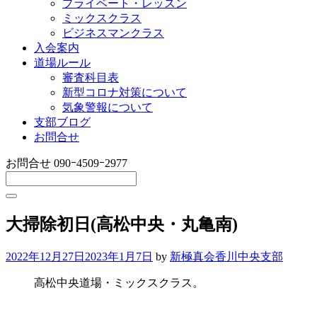
プライベート・レッスン
ミックスクラス
ビジネスマンクラス
入会案内
道場ルール
審査科目表
新型コロナ対策について
気象警報について
支部ブログ
お問合せ
お問合せ
090ｰ4509ｰ2977
大掃除初日(高松中央・丸亀南)
2022年12月27日
2023年1月7日
by
新極真会香川中央支部
高松中央道場・ミックスクラス。