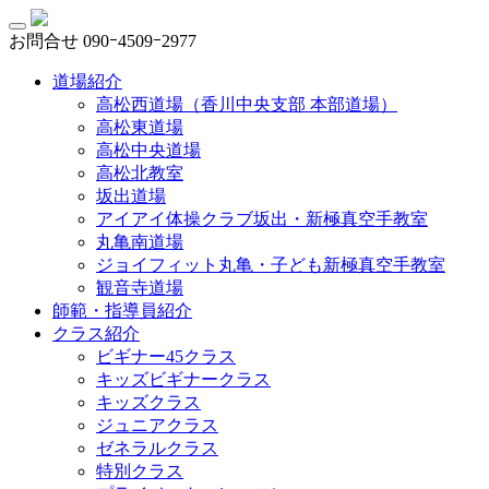
お問合せ
090ｰ4509ｰ2977
道場紹介
高松西道場（香川中央支部 本部道場）
高松東道場
高松中央道場
高松北教室
坂出道場
アイアイ体操クラブ坂出・新極真空手教室
丸亀南道場
ジョイフィット丸亀・子ども新極真空手教室
観音寺道場
師範・指導員紹介
クラス紹介
ビギナー45クラス
キッズビギナークラス
キッズクラス
ジュニアクラス
ゼネラルクラス
特別クラス