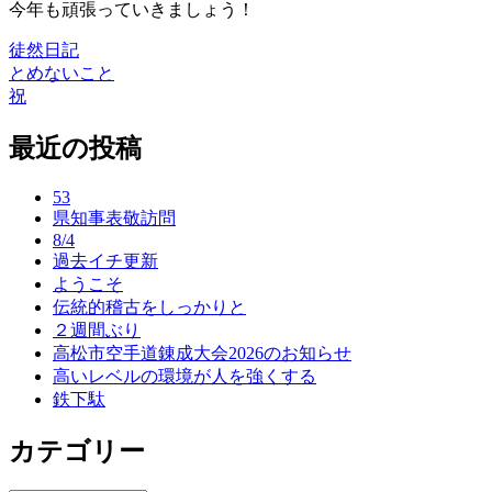
今年も頑張っていきましょう！
徒然日記
とめないこと
投
祝
稿
最近の投稿
ナ
ビ
53
ゲ
県知事表敬訪問
8/4
ー
過去イチ更新
ようこそ
シ
伝統的稽古をしっかりと
ョ
２週間ぶり
高松市空手道錬成大会2026のお知らせ
ン
高いレベルの環境が人を強くする
鉄下駄
カテゴリー