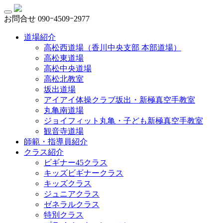
お問合せ
090ｰ4509ｰ2977
道場紹介
高松西道場（香川中央支部 本部道場）
高松東道場
高松中央道場
高松北教室
坂出道場
アイアイ体操クラブ坂出・新極真空手教室
丸亀南道場
ジョイフィット丸亀・子ども新極真空手教室
観音寺道場
師範・指導員紹介
クラス紹介
ビギナー45クラス
キッズビギナークラス
キッズクラス
ジュニアクラス
ゼネラルクラス
特別クラス