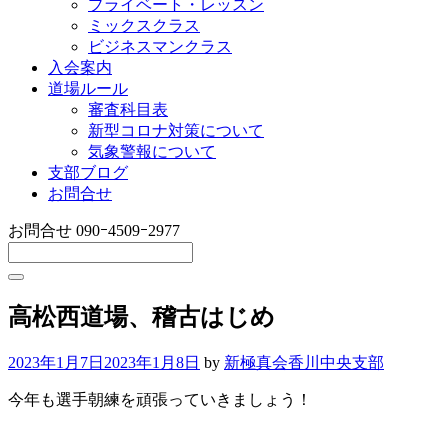
プライベート・レッスン
ミックスクラス
ビジネスマンクラス
入会案内
道場ルール
審査科目表
新型コロナ対策について
気象警報について
支部ブログ
お問合せ
お問合せ
090ｰ4509ｰ2977
高松西道場、稽古はじめ
2023年1月7日
2023年1月8日
by
新極真会香川中央支部
今年も選手朝練を頑張っていきましょう！