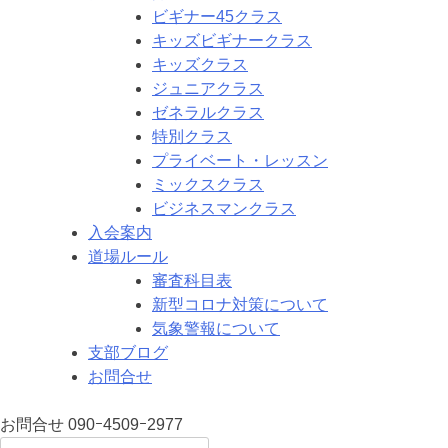
ビギナー45クラス
キッズビギナークラス
キッズクラス
ジュニアクラス
ゼネラルクラス
特別クラス
プライベート・レッスン
ミックスクラス
ビジネスマンクラス
入会案内
道場ルール
審査科目表
新型コロナ対策について
気象警報について
支部ブログ
お問合せ
お問合せ
090ｰ4509ｰ2977