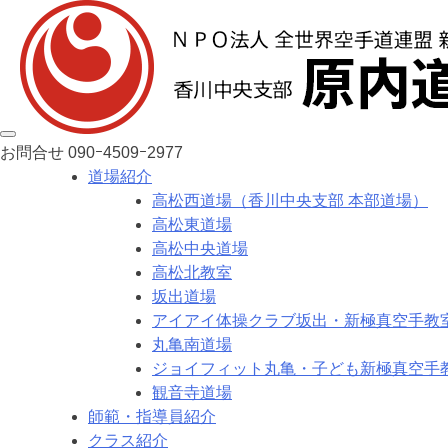
お問合せ
090ｰ4509ｰ2977
道場紹介
高松西道場（香川中央支部 本部道場）
高松東道場
高松中央道場
高松北教室
坂出道場
アイアイ体操クラブ坂出・新極真空手教
丸亀南道場
ジョイフィット丸亀・子ども新極真空手
観音寺道場
師範・指導員紹介
クラス紹介