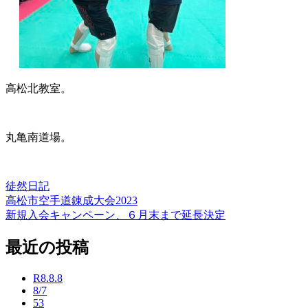
高松北教室。
丸亀南道場。
徒然日記
高松市空手道錬成大会2023
投
新規入会キャンペーン、６月末まで延長決定
稿
最近の投稿
ナ
ビ
R8.8.8
ゲ
8/7
53