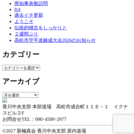
ー
県知事表敬訪問
8/4
シ
過去イチ更新
ョ
ようこそ
伝統的稽古をしっかりと
ン
２週間ぶり
高松市空手道錬成大会2026のお知らせ
カテゴリー
カ
テ
アーカイブ
ゴ
リ
ー
ア
ー
香川中央支部 本部道場 高松市成合町１１６－１ イクナ
カ
スビル２F
イ
お問合せTEL：090ｰ4509ｰ2977
ブ
©2017 新極真会 香川中央支部 原内道場