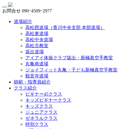
お問合せ
090ｰ4509ｰ2977
道場紹介
高松西道場（香川中央支部 本部道場）
高松東道場
高松中央道場
高松北教室
坂出道場
アイアイ体操クラブ坂出・新極真空手教室
丸亀南道場
ジョイフィット丸亀・子ども新極真空手教室
観音寺道場
師範・指導員紹介
クラス紹介
ビギナー45クラス
キッズビギナークラス
キッズクラス
ジュニアクラス
ゼネラルクラス
特別クラス