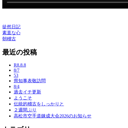
徒然日記
素直な心
投
朝稽古
稿
最近の投稿
ナ
ビ
R8.8.8
ゲ
8/7
53
ー
県知事表敬訪問
8/4
シ
過去イチ更新
ョ
ようこそ
伝統的稽古をしっかりと
ン
２週間ぶり
高松市空手道錬成大会2026のお知らせ