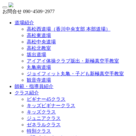
お問合せ
090ｰ4509ｰ2977
道場紹介
高松西道場（香川中央支部 本部道場）
高松東道場
高松中央道場
高松北教室
坂出道場
アイアイ体操クラブ坂出・新極真空手教室
丸亀南道場
ジョイフィット丸亀・子ども新極真空手教室
観音寺道場
師範・指導員紹介
クラス紹介
ビギナー45クラス
キッズビギナークラス
キッズクラス
ジュニアクラス
ゼネラルクラス
特別クラス