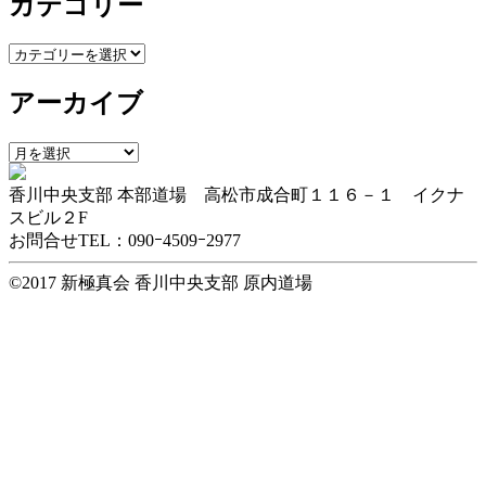
カテゴリー
カ
テ
アーカイブ
ゴ
リ
ー
ア
ー
香川中央支部 本部道場 高松市成合町１１６－１ イクナ
カ
スビル２F
イ
お問合せTEL：090ｰ4509ｰ2977
ブ
©2017 新極真会 香川中央支部 原内道場