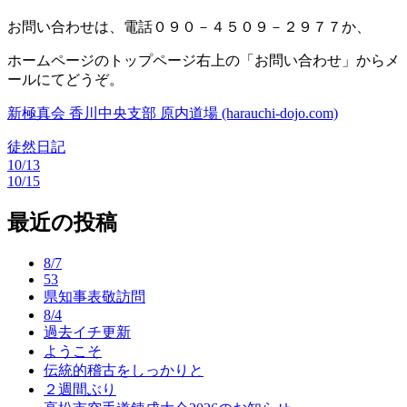
お問い合わせは、電話０９０－４５０９－２９７７か、
ホームページのトップページ右上の「お問い合わせ」からメ
ールにてどうぞ。
新極真会 香川中央支部 原内道場 (harauchi-dojo.com)
徒然日記
10/13
投
10/15
稿
最近の投稿
ナ
ビ
8/7
53
ゲ
県知事表敬訪問
ー
8/4
過去イチ更新
シ
ようこそ
伝統的稽古をしっかりと
ョ
２週間ぶり
ン