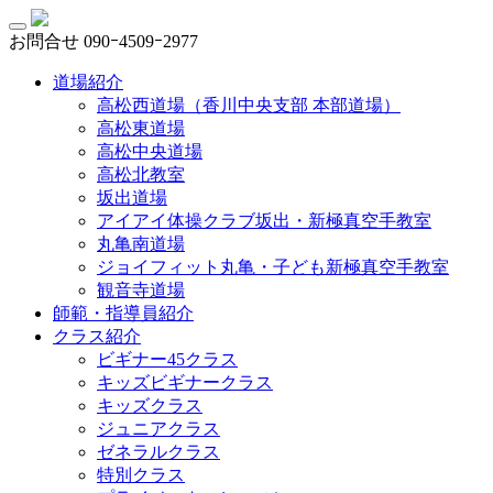
お問合せ
090ｰ4509ｰ2977
道場紹介
高松西道場（香川中央支部 本部道場）
高松東道場
高松中央道場
高松北教室
坂出道場
アイアイ体操クラブ坂出・新極真空手教室
丸亀南道場
ジョイフィット丸亀・子ども新極真空手教室
観音寺道場
師範・指導員紹介
クラス紹介
ビギナー45クラス
キッズビギナークラス
キッズクラス
ジュニアクラス
ゼネラルクラス
特別クラス