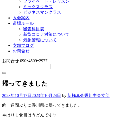
プライベート・レッスン
ミックスクラス
ビジネスマンクラス
入会案内
道場ルール
審査科目表
新型コロナ対策について
気象警報について
支部ブログ
お問合せ
お問合せ
090ｰ4509ｰ2977
帰ってきました
2023年10月17日
2023年10月24日
by
新極真会香川中央支部
約一週間ぶりに香川県に帰ってきました。
やはり１食目はうどんです✨