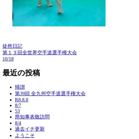
徒然日記
第１３回全世界空手道選手権大会
投
10/18
稿
最近の投稿
ナ
ビ
帰讃
ゲ
第39回 全九州空手道選手権大会
R8.8.8
ー
8/7
53
シ
県知事表敬訪問
ョ
8/4
過去イチ更新
ン
ようこそ