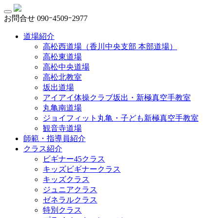
お問合せ
090ｰ4509ｰ2977
道場紹介
高松西道場（香川中央支部 本部道場）
高松東道場
高松中央道場
高松北教室
坂出道場
アイアイ体操クラブ坂出・新極真空手教室
丸亀南道場
ジョイフィット丸亀・子ども新極真空手教室
観音寺道場
師範・指導員紹介
クラス紹介
ビギナー45クラス
キッズビギナークラス
キッズクラス
ジュニアクラス
ゼネラルクラス
特別クラス