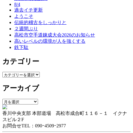
8/4
ー
過去イチ更新
ようこそ
シ
伝統的稽古をしっかりと
ョ
２週間ぶり
高松市空手道錬成大会2026のお知らせ
ン
高いレベルの環境が人を強くする
鉄下駄
カテゴリー
カ
テ
アーカイブ
ゴ
リ
ー
ア
ー
香川中央支部 本部道場 高松市成合町１１６－１ イクナ
カ
スビル２F
イ
お問合せTEL：090ｰ4509ｰ2977
ブ