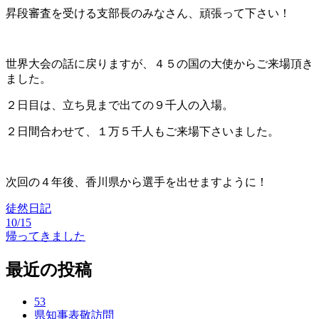
昇段審査を受ける支部長のみなさん、頑張って下さい！
世界大会の話に戻りますが、４５の国の大使からご来場頂き
ました。
２日目は、立ち見まで出ての９千人の入場。
２日間合わせて、１万５千人もご来場下さいました。
次回の４年後、香川県から選手を出せますように！
徒然日記
10/15
投
帰ってきました
稿
最近の投稿
ナ
ビ
53
県知事表敬訪問
ゲ