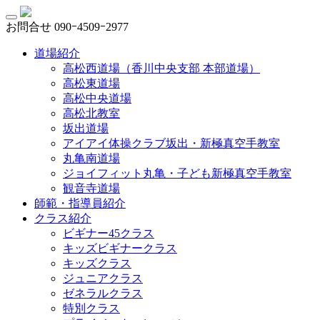
お問合せ
090ｰ4509ｰ2977
道場紹介
高松西道場（香川中央支部 本部道場）
高松東道場
高松中央道場
高松北教室
坂出道場
アイアイ体操クラブ坂出・新極真空手教室
丸亀南道場
ジョイフィット丸亀・子ども新極真空手教室
観音寺道場
師範・指導員紹介
クラス紹介
ビギナー45クラス
キッズビギナークラス
キッズクラス
ジュニアクラス
ゼネラルクラス
特別クラス