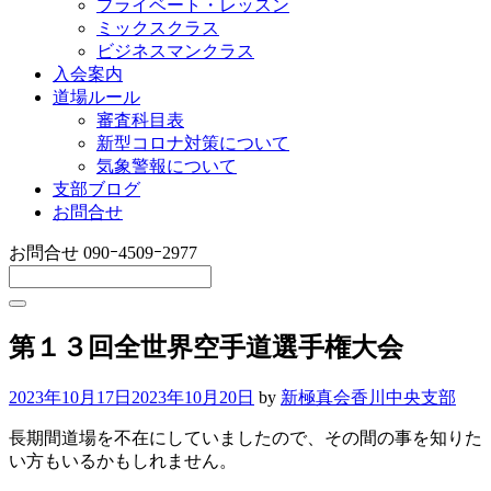
プライベート・レッスン
ミックスクラス
ビジネスマンクラス
入会案内
道場ルール
審査科目表
新型コロナ対策について
気象警報について
支部ブログ
お問合せ
お問合せ
090ｰ4509ｰ2977
第１３回全世界空手道選手権大会
2023年10月17日
2023年10月20日
by
新極真会香川中央支部
長期間道場を不在にしていましたので、その間の事を知りた
い方もいるかもしれません。