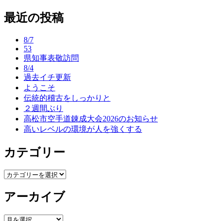
稿
最近の投稿
ナ
ビ
8/7
ゲ
53
県知事表敬訪問
ー
8/4
過去イチ更新
シ
ようこそ
ョ
伝統的稽古をしっかりと
２週間ぶり
ン
高松市空手道錬成大会2026のお知らせ
高いレベルの環境が人を強くする
カテゴリー
カ
テ
アーカイブ
ゴ
リ
ー
ア