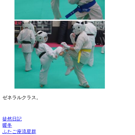
ゼネラルクラス。
徒然日記
暖冬
投
ふたご座流星群