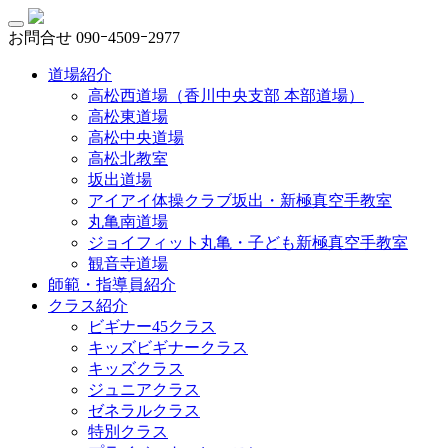
お問合せ
090ｰ4509ｰ2977
道場紹介
高松西道場（香川中央支部 本部道場）
高松東道場
高松中央道場
高松北教室
坂出道場
アイアイ体操クラブ坂出・新極真空手教室
丸亀南道場
ジョイフィット丸亀・子ども新極真空手教室
観音寺道場
師範・指導員紹介
クラス紹介
ビギナー45クラス
キッズビギナークラス
キッズクラス
ジュニアクラス
ゼネラルクラス
特別クラス