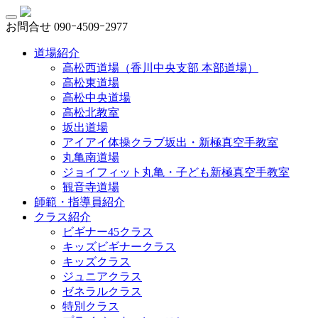
お問合せ
090ｰ4509ｰ2977
道場紹介
高松西道場（香川中央支部 本部道場）
高松東道場
高松中央道場
高松北教室
坂出道場
アイアイ体操クラブ坂出・新極真空手教室
丸亀南道場
ジョイフィット丸亀・子ども新極真空手教室
観音寺道場
師範・指導員紹介
クラス紹介
ビギナー45クラス
キッズビギナークラス
キッズクラス
ジュニアクラス
ゼネラルクラス
特別クラス