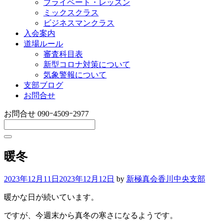
プライベート・レッスン
ミックスクラス
ビジネスマンクラス
入会案内
道場ルール
審査科目表
新型コロナ対策について
気象警報について
支部ブログ
お問合せ
お問合せ
090ｰ4509ｰ2977
暖冬
2023年12月11日
2023年12月12日
by
新極真会香川中央支部
暖かな日が続いています。
ですが、今週末から真冬の寒さになるようです。