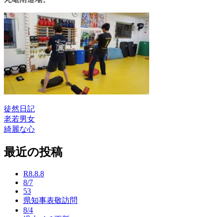
徒然日記
老若男女
投
綺麗な心
稿
最近の投稿
ナ
ビ
R8.8.8
ゲ
8/7
53
ー
県知事表敬訪問
8/4
シ