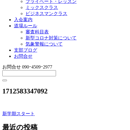
プライベート・レッスン
ミックスクラス
ビジネスマンクラス
入会案内
道場ルール
審査科目表
新型コロナ対策について
気象警報について
支部ブログ
お問合せ
お問合せ
090ｰ4509ｰ2977
1712583347092
新学期スタート
投
稿
最近の投稿