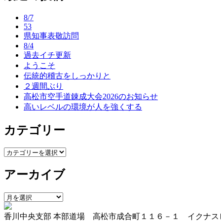
ナ
8/7
ビ
53
県知事表敬訪問
ゲ
8/4
ー
過去イチ更新
ようこそ
シ
伝統的稽古をしっかりと
ョ
２週間ぶり
高松市空手道錬成大会2026のお知らせ
ン
高いレベルの環境が人を強くする
カテゴリー
カ
テ
アーカイブ
ゴ
リ
ー
ア
ー
香川中央支部 本部道場 高松市成合町１１６－１ イクナス
カ