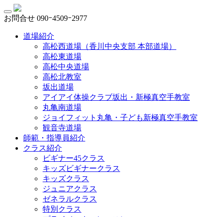
お問合せ
090ｰ4509ｰ2977
道場紹介
高松西道場（香川中央支部 本部道場）
高松東道場
高松中央道場
高松北教室
坂出道場
アイアイ体操クラブ坂出・新極真空手教室
丸亀南道場
ジョイフィット丸亀・子ども新極真空手教室
観音寺道場
師範・指導員紹介
クラス紹介
ビギナー45クラス
キッズビギナークラス
キッズクラス
ジュニアクラス
ゼネラルクラス
特別クラス