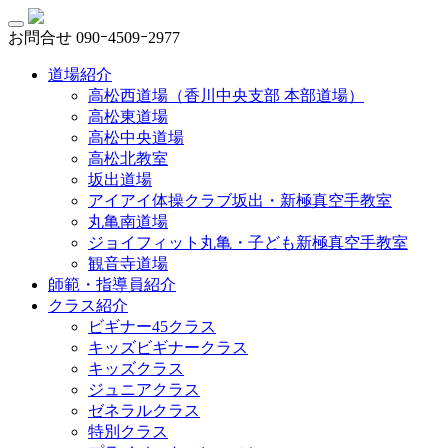
お問合せ
090ｰ4509ｰ2977
道場紹介
高松西道場（香川中央支部 本部道場）
高松東道場
高松中央道場
高松北教室
坂出道場
アイアイ体操クラブ坂出・新極真空手教室
丸亀南道場
ジョイフィット丸亀・子ども新極真空手教室
観音寺道場
師範・指導員紹介
クラス紹介
ビギナー45クラス
キッズビギナークラス
キッズクラス
ジュニアクラス
ゼネラルクラス
特別クラス