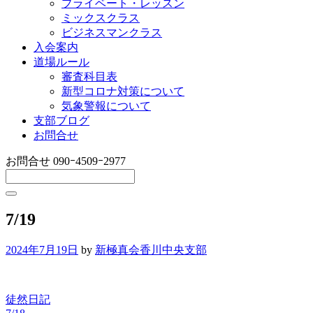
プライベート・レッスン
ミックスクラス
ビジネスマンクラス
入会案内
道場ルール
審査科目表
新型コロナ対策について
気象警報について
支部ブログ
お問合せ
お問合せ
090ｰ4509ｰ2977
7/19
2024年7月19日
by
新極真会香川中央支部
徒然日記