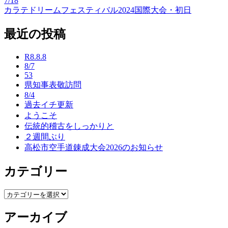
7/18
投
カラテドリームフェスティバル2024国際大会・初日
稿
最近の投稿
ナ
ビ
R8.8.8
8/7
ゲ
53
ー
県知事表敬訪問
8/4
シ
過去イチ更新
ようこそ
ョ
伝統的稽古をしっかりと
ン
２週間ぶり
高松市空手道錬成大会2026のお知らせ
カテゴリー
カ
テ
アーカイブ
ゴ
リ