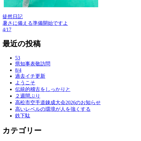
徒然日記
暑さに備える準備開始ですよ
投
4/17
稿
最近の投稿
ナ
ビ
53
県知事表敬訪問
ゲ
8/4
ー
過去イチ更新
ようこそ
シ
伝統的稽古をしっかりと
ョ
２週間ぶり
高松市空手道錬成大会2026のお知らせ
ン
高いレベルの環境が人を強くする
鉄下駄
カテゴリー