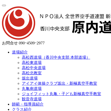
お問合せ
090ｰ4509ｰ2977
道場紹介
高松西道場（香川中央支部 本部道場）
高松東道場
高松中央道場
高松北教室
坂出道場
アイアイ体操クラブ坂出・新極真空手教室
丸亀南道場
ジョイフィット丸亀・子ども新極真空手教室
観音寺道場
師範・指導員紹介
クラス紹介