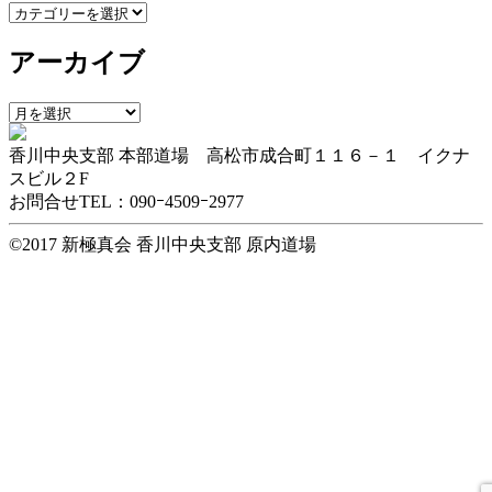
カ
テ
アーカイブ
ゴ
リ
ー
ア
ー
香川中央支部 本部道場 高松市成合町１１６－１ イクナ
カ
スビル２F
イ
お問合せTEL：090ｰ4509ｰ2977
ブ
©2017 新極真会 香川中央支部 原内道場