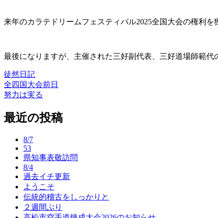
来年のカラテドリームフェスティバル2025全国大会の権利
最後になりますが、主催された三好副代表、三好道場師範代
徒然日記
全四国大会前日
投
努力は実る
稿
最近の投稿
ナ
ビ
8/7
ゲ
53
県知事表敬訪問
ー
8/4
過去イチ更新
シ
ようこそ
ョ
伝統的稽古をしっかりと
２週間ぶり
ン
高松市空手道錬成大会2026のお知らせ