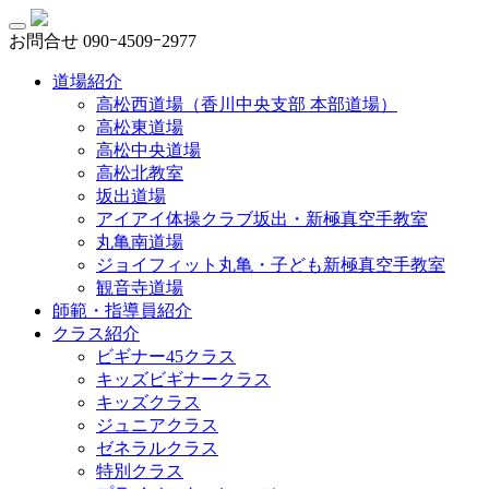
お問合せ
090ｰ4509ｰ2977
道場紹介
高松西道場（香川中央支部 本部道場）
高松東道場
高松中央道場
高松北教室
坂出道場
アイアイ体操クラブ坂出・新極真空手教室
丸亀南道場
ジョイフィット丸亀・子ども新極真空手教室
観音寺道場
師範・指導員紹介
クラス紹介
ビギナー45クラス
キッズビギナークラス
キッズクラス
ジュニアクラス
ゼネラルクラス
特別クラス