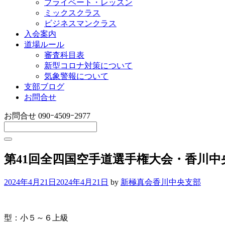
プライベート・レッスン
ミックスクラス
ビジネスマンクラス
入会案内
道場ルール
審査科目表
新型コロナ対策について
気象警報について
支部ブログ
お問合せ
お問合せ
090ｰ4509ｰ2977
第41回全四国空手道選手権大会・香川中
2024年4月21日
2024年4月21日
by
新極真会香川中央支部
型：小５～６上級