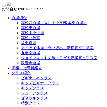
お問合せ
090ｰ4509ｰ2977
道場紹介
高松西道場（香川中央支部 本部道場）
高松東道場
高松中央道場
高松北教室
坂出道場
アイアイ体操クラブ坂出・新極真空手教室
丸亀南道場
ジョイフィット丸亀・子ども新極真空手教室
観音寺道場
師範・指導員紹介
クラス紹介
ビギナー45クラス
キッズビギナークラス
キッズクラス
ジュニアクラス
ゼネラルクラス
特別クラス