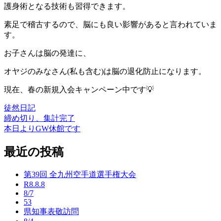
護身術となる技術も習得できます。
素足で稽古するので、脳にも良い影響があると言われていま
す。
お子さんは脳の発達に、
オヤジのみなさん(私も含む)は脳の退化防止になります。
現在、春の新規入会キャンペーン中です💡
徒然日記
締め切り、集計完了
投
本日よりGW休館です
稿
最近の投稿
ナ
ビ
第39回 全九州空手道選手権大会
ゲ
R8.8.8
8/7
ー
53
県知事表敬訪問
シ