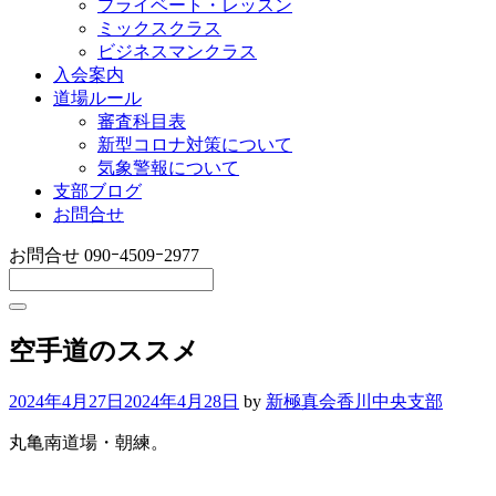
プライベート・レッスン
ミックスクラス
ビジネスマンクラス
入会案内
道場ルール
審査科目表
新型コロナ対策について
気象警報について
支部ブログ
お問合せ
お問合せ
090ｰ4509ｰ2977
空手道のススメ
2024年4月27日
2024年4月28日
by
新極真会香川中央支部
丸亀南道場・朝練。