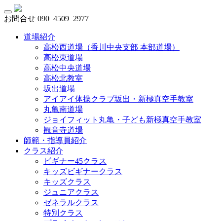
お問合せ
090ｰ4509ｰ2977
道場紹介
高松西道場（香川中央支部 本部道場）
高松東道場
高松中央道場
高松北教室
坂出道場
アイアイ体操クラブ坂出・新極真空手教室
丸亀南道場
ジョイフィット丸亀・子ども新極真空手教室
観音寺道場
師範・指導員紹介
クラス紹介
ビギナー45クラス
キッズビギナークラス
キッズクラス
ジュニアクラス
ゼネラルクラス
特別クラス