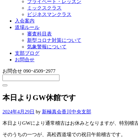
プライベート・レッスン
ミックスクラス
ビジネスマンクラス
入会案内
道場ルール
審査科目表
新型コロナ対策について
気象警報について
支部ブログ
お問合せ
お問合せ
090ｰ4509ｰ2977
本日よりGW休館です
2024年4月29日
by
新極真会香川中央支部
本日よりGWにより通常稽古はお休みとなりますが、特別稽
そのうちの一つが、高松西道場での祝日午前稽古です。