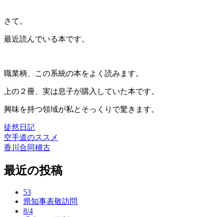
さて。
最近読んでいる本です。
職業柄、この系統の本をよく読みます。
上の２冊、実は息子が購入していた本です。
興味を持つ領域が私とそっくりで驚きます。
徒然日記
空手道のススメ
投
香川合同稽古
稿
最近の投稿
ナ
ビ
53
ゲ
県知事表敬訪問
8/4