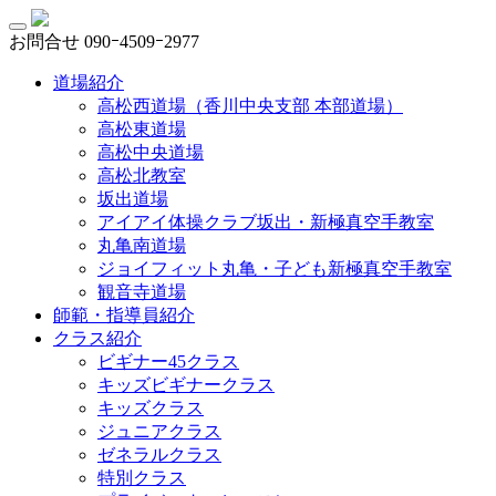
お問合せ
090ｰ4509ｰ2977
道場紹介
高松西道場（香川中央支部 本部道場）
高松東道場
高松中央道場
高松北教室
坂出道場
アイアイ体操クラブ坂出・新極真空手教室
丸亀南道場
ジョイフィット丸亀・子ども新極真空手教室
観音寺道場
師範・指導員紹介
クラス紹介
ビギナー45クラス
キッズビギナークラス
キッズクラス
ジュニアクラス
ゼネラルクラス
特別クラス