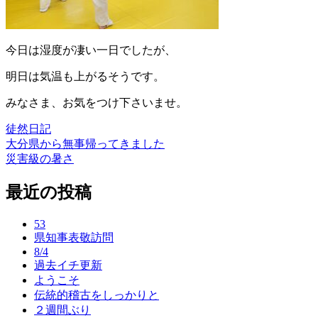
今日は湿度が凄い一日でしたが、
明日は気温も上がるそうです。
みなさま、お気をつけ下さいませ。
徒然日記
大分県から無事帰ってきました
投
災害級の暑さ
稿
最近の投稿
ナ
ビ
53
ゲ
県知事表敬訪問
8/4
ー
過去イチ更新
ようこそ
シ
伝統的稽古をしっかりと
ョ
２週間ぶり