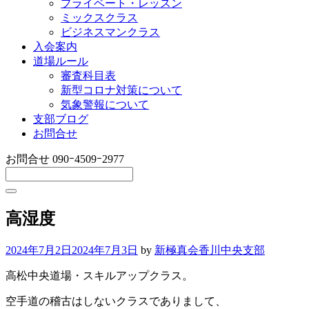
プライベート・レッスン
ミックスクラス
ビジネスマンクラス
入会案内
道場ルール
審査科目表
新型コロナ対策について
気象警報について
支部ブログ
お問合せ
お問合せ
090ｰ4509ｰ2977
高湿度
2024年7月2日
2024年7月3日
by
新極真会香川中央支部
高松中央道場・スキルアップクラス。
空手道の稽古はしないクラスでありまして、