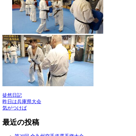
徒然日記
昨日は兵庫県大会
投
気がつけば
稿
最近の投稿
ナ
ビ