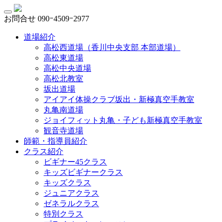
お問合せ
090ｰ4509ｰ2977
道場紹介
高松西道場（香川中央支部 本部道場）
高松東道場
高松中央道場
高松北教室
坂出道場
アイアイ体操クラブ坂出・新極真空手教室
丸亀南道場
ジョイフィット丸亀・子ども新極真空手教室
観音寺道場
師範・指導員紹介
クラス紹介
ビギナー45クラス
キッズビギナークラス
キッズクラス
ジュニアクラス
ゼネラルクラス
特別クラス