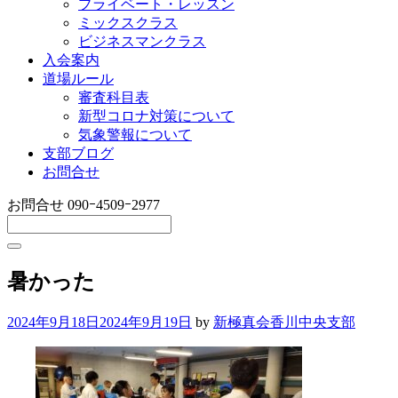
プライベート・レッスン
ミックスクラス
ビジネスマンクラス
入会案内
道場ルール
審査科目表
新型コロナ対策について
気象警報について
支部ブログ
お問合せ
お問合せ
090ｰ4509ｰ2977
暑かった
2024年9月18日
2024年9月19日
by
新極真会香川中央支部