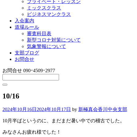
プライベート・レッスン
ミックスクラス
ビジネスマンクラス
入会案内
道場ルール
審査科目表
新型コロナ対策について
気象警報について
支部ブログ
お問合せ
お問合せ
090ｰ4509ｰ2977
10/16
2024年10月16日
2024年10月17日
by
新極真会香川中央支部
10月半ばというのに、まだまだ暑い中での稽古でした。
みなさんお疲れ様でした！