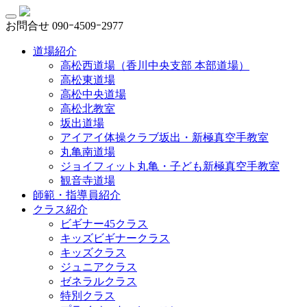
お問合せ
090ｰ4509ｰ2977
道場紹介
高松西道場（香川中央支部 本部道場）
高松東道場
高松中央道場
高松北教室
坂出道場
アイアイ体操クラブ坂出・新極真空手教室
丸亀南道場
ジョイフィット丸亀・子ども新極真空手教室
観音寺道場
師範・指導員紹介
クラス紹介
ビギナー45クラス
キッズビギナークラス
キッズクラス
ジュニアクラス
ゼネラルクラス
特別クラス