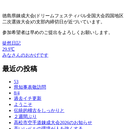
徳島県錬成大会(ドリームフェスティバル全国大会四国地区
二次選抜大会)の支部内締切日が近づいています。
参加希望者は早めのご提出をよろしくお願いします。
徒然日記
29.9℃
投
みなさんのおかげです
稿
最近の投稿
ナ
ビ
53
ゲ
県知事表敬訪問
8/4
ー
過去イチ更新
ようこそ
シ
伝統的稽古をしっかりと
ョ
２週間ぶり
高松市空手道錬成大会2026のお知らせ
ン
高いレベルの環境が人を強くする