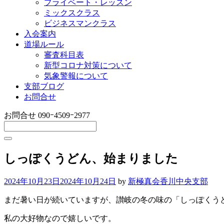
プライベート・レッスン
ミックスクラス
ビジネスマンクラス
入会案内
道場ルール
審査科目表
新型コロナ対策について
気象警報について
支部ブログ
お問合せ
お問合せ
090ｰ4509ｰ2977
しっぽくうどん、始まりました
2024年10月23日
2024年10月24日
by
新極真会香川中央支部
まだ暑い日が続いていますが、讃岐の冬の味の「しっぽくう
私の大好物なので嬉しいです。