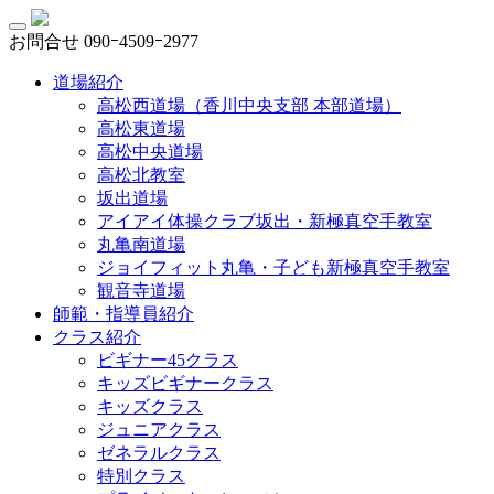
お問合せ
090ｰ4509ｰ2977
道場紹介
高松西道場（香川中央支部 本部道場）
高松東道場
高松中央道場
高松北教室
坂出道場
アイアイ体操クラブ坂出・新極真空手教室
丸亀南道場
ジョイフィット丸亀・子ども新極真空手教室
観音寺道場
師範・指導員紹介
クラス紹介
ビギナー45クラス
キッズビギナークラス
キッズクラス
ジュニアクラス
ゼネラルクラス
特別クラス