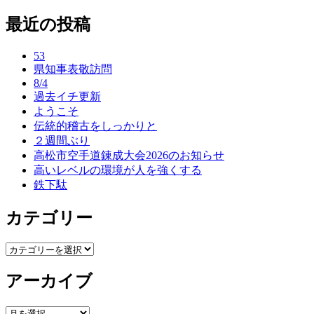
稿
最近の投稿
ナ
ビ
53
ゲ
県知事表敬訪問
8/4
ー
過去イチ更新
ようこそ
シ
伝統的稽古をしっかりと
ョ
２週間ぶり
高松市空手道錬成大会2026のお知らせ
ン
高いレベルの環境が人を強くする
鉄下駄
カテゴリー
カ
テ
アーカイブ
ゴ
リ
ー
ア