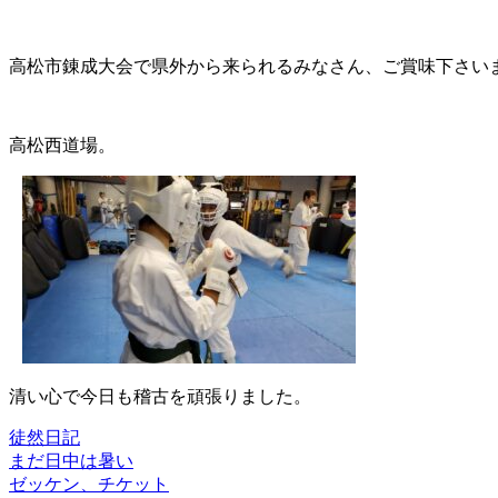
高松市錬成大会で県外から来られるみなさん、ご賞味下さい
高松西道場。
清い心で今日も稽古を頑張りました。
徒然日記
まだ日中は暑い
投
ゼッケン、チケット