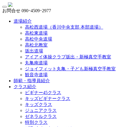
お問合せ
090ｰ4509ｰ2977
道場紹介
高松西道場（香川中央支部 本部道場）
高松東道場
高松中央道場
高松北教室
坂出道場
アイアイ体操クラブ坂出・新極真空手教室
丸亀南道場
ジョイフィット丸亀・子ども新極真空手教室
観音寺道場
師範・指導員紹介
クラス紹介
ビギナー45クラス
キッズビギナークラス
キッズクラス
ジュニアクラス
ゼネラルクラス
特別クラス