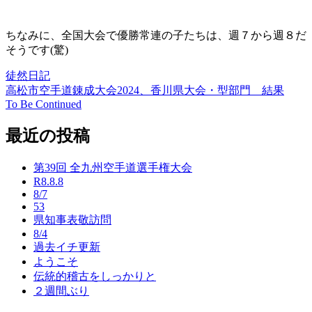
ちなみに、全国大会で優勝常連の子たちは、週７から週８だ
そうです(驚)
徒然日記
高松市空手道錬成大会2024、香川県大会・型部門 結果
投
To Be Continued
稿
最近の投稿
ナ
ビ
第39回 全九州空手道選手権大会
ゲ
R8.8.8
8/7
ー
53
県知事表敬訪問
シ
8/4
過去イチ更新
ョ
ようこそ
ン
伝統的稽古をしっかりと
２週間ぶり