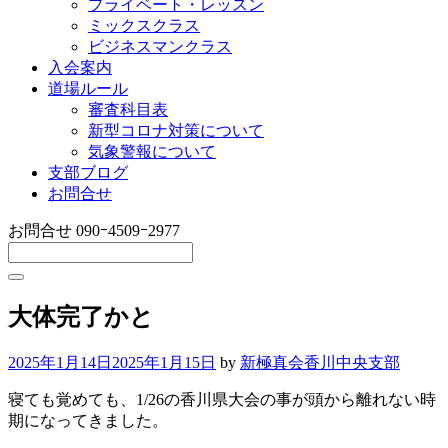
プライベート・レッスン
ミックスクラス
ビジネスマンクラス
入会案内
道場ルール
審査科目表
新型コロナ対策について
気象警報について
支部ブログ
お問合せ
お問合せ
090ｰ4509ｰ2977
大体完了かと
2025年1月14日
2025年1月15日
by
新極真会香川中央支部
寝ても覚めても、1/26の香川県大会の事が頭から離れない時
期になってきました。