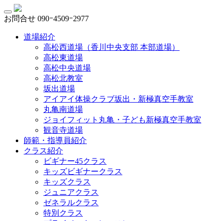
お問合せ
090ｰ4509ｰ2977
道場紹介
高松西道場（香川中央支部 本部道場）
高松東道場
高松中央道場
高松北教室
坂出道場
アイアイ体操クラブ坂出・新極真空手教室
丸亀南道場
ジョイフィット丸亀・子ども新極真空手教室
観音寺道場
師範・指導員紹介
クラス紹介
ビギナー45クラス
キッズビギナークラス
キッズクラス
ジュニアクラス
ゼネラルクラス
特別クラス