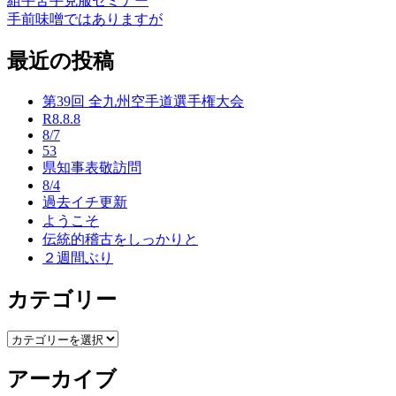
組手苦手克服セミナー
投
手前味噌ではありますが
稿
最近の投稿
ナ
ビ
第39回 全九州空手道選手権大会
ゲ
R8.8.8
8/7
ー
53
県知事表敬訪問
シ
8/4
ョ
過去イチ更新
ようこそ
ン
伝統的稽古をしっかりと
２週間ぶり
カテゴリー
カ
テ
アーカイブ
ゴ
リ