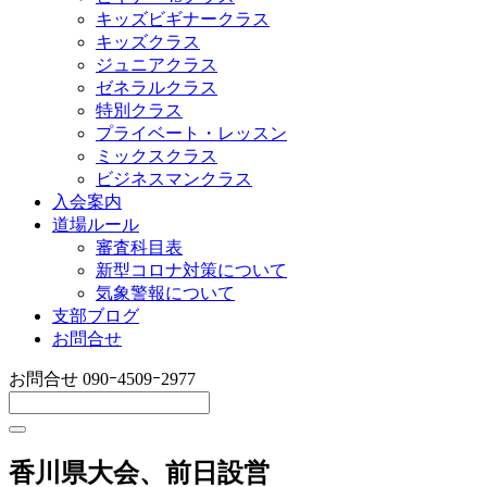
キッズビギナークラス
キッズクラス
ジュニアクラス
ゼネラルクラス
特別クラス
プライベート・レッスン
ミックスクラス
ビジネスマンクラス
入会案内
道場ルール
審査科目表
新型コロナ対策について
気象警報について
支部ブログ
お問合せ
お問合せ
090ｰ4509ｰ2977
香川県大会、前日設営