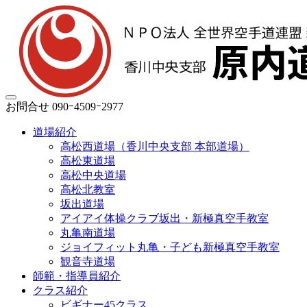
お問合せ
090ｰ4509ｰ2977
道場紹介
高松西道場（香川中央支部 本部道場）
高松東道場
高松中央道場
高松北教室
坂出道場
アイアイ体操クラブ坂出・新極真空手教室
丸亀南道場
ジョイフィット丸亀・子ども新極真空手教室
観音寺道場
師範・指導員紹介
クラス紹介
ビギナー45クラス