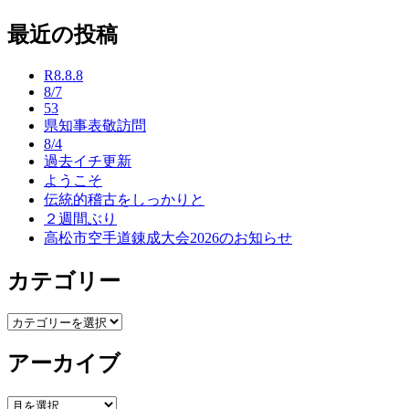
稿
最近の投稿
ナ
ビ
R8.8.8
8/7
ゲ
53
ー
県知事表敬訪問
8/4
シ
過去イチ更新
ようこそ
ョ
伝統的稽古をしっかりと
ン
２週間ぶり
高松市空手道錬成大会2026のお知らせ
カテゴリー
カ
テ
アーカイブ
ゴ
リ
ー
ア