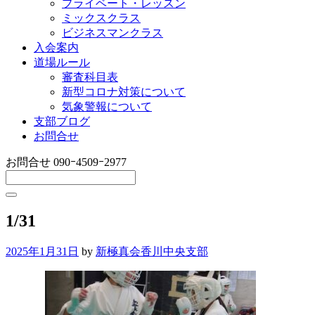
プライベート・レッスン
ミックスクラス
ビジネスマンクラス
入会案内
道場ルール
審査科目表
新型コロナ対策について
気象警報について
支部ブログ
お問合せ
お問合せ
090ｰ4509ｰ2977
1/31
2025年1月31日
by
新極真会香川中央支部