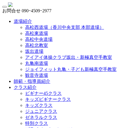
お問合せ
090ｰ4509ｰ2977
道場紹介
高松西道場（香川中央支部 本部道場）
高松東道場
高松中央道場
高松北教室
坂出道場
アイアイ体操クラブ坂出・新極真空手教室
丸亀南道場
ジョイフィット丸亀・子ども新極真空手教室
観音寺道場
師範・指導員紹介
クラス紹介
ビギナー45クラス
キッズビギナークラス
キッズクラス
ジュニアクラス
ゼネラルクラス
特別クラス