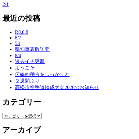
2/1
稿
最近の投稿
ナ
ビ
R8.8.8
8/7
ゲ
53
ー
県知事表敬訪問
8/4
シ
過去イチ更新
ようこそ
ョ
伝統的稽古をしっかりと
ン
２週間ぶり
高松市空手道錬成大会2026のお知らせ
カテゴリー
カ
テ
アーカイブ
ゴ
リ