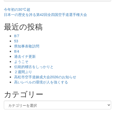
投
今年初の30℃超
日本一の歴史を誇る第42回全四国空手道選手権大会
稿
最近の投稿
ナ
ビ
8/7
53
ゲ
県知事表敬訪問
ー
8/4
過去イチ更新
シ
ようこそ
伝統的稽古をしっかりと
ョ
２週間ぶり
ン
高松市空手道錬成大会2026のお知らせ
高いレベルの環境が人を強くする
カテゴリー
カ
テ
ゴ