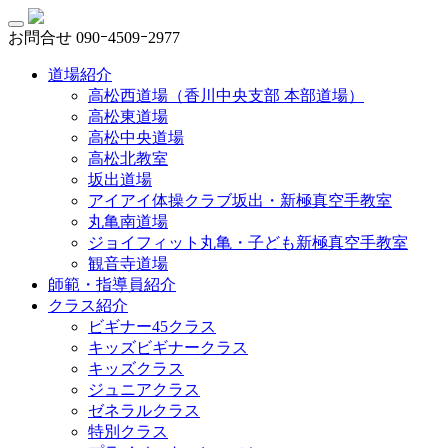
お問合せ
090ｰ4509ｰ2977
道場紹介
高松西道場（香川中央支部 本部道場）
高松東道場
高松中央道場
高松北教室
坂出道場
アイアイ体操クラブ坂出・新極真空手教室
丸亀南道場
ジョイフィット丸亀・子ども新極真空手教室
観音寺道場
師範・指導員紹介
クラス紹介
ビギナー45クラス
キッズビギナークラス
キッズクラス
ジュニアクラス
ゼネラルクラス
特別クラス