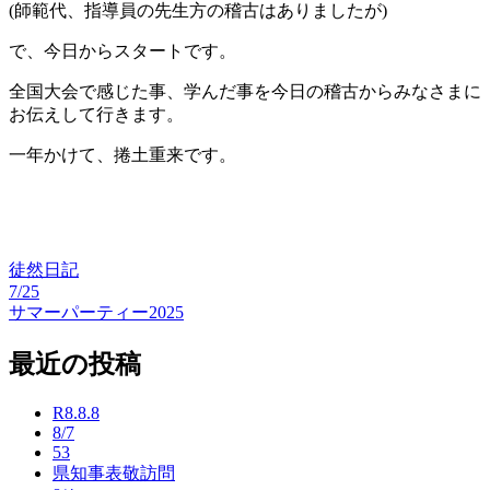
(師範代、指導員の先生方の稽古はありましたが)
で、今日からスタートです。
全国大会で感じた事、学んだ事を今日の稽古からみなさまに
お伝えして行きます。
一年かけて、捲土重来です。
徒然日記
7/25
投
サマーパーティー2025
稿
最近の投稿
ナ
ビ
R8.8.8
8/7
ゲ
53
ー
県知事表敬訪問