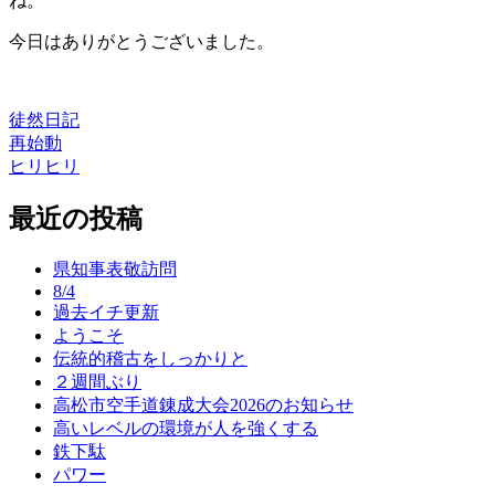
ね。
今日はありがとうございました。
徒然日記
再始動
投
ヒリヒリ
稿
最近の投稿
ナ
ビ
県知事表敬訪問
ゲ
8/4
過去イチ更新
ー
ようこそ
シ
伝統的稽古をしっかりと
２週間ぶり
ョ
高松市空手道錬成大会2026のお知らせ
ン
高いレベルの環境が人を強くする
鉄下駄
パワー