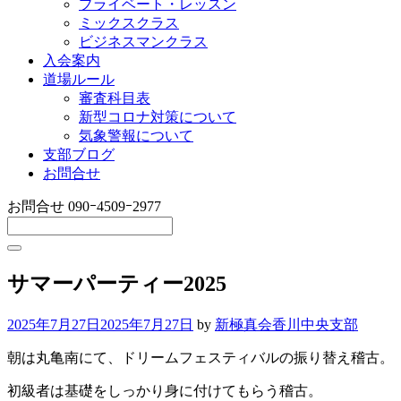
プライベート・レッスン
ミックスクラス
ビジネスマンクラス
入会案内
道場ルール
審査科目表
新型コロナ対策について
気象警報について
支部ブログ
お問合せ
お問合せ
090ｰ4509ｰ2977
サマーパーティー2025
2025年7月27日
2025年7月27日
by
新極真会香川中央支部
朝は丸亀南にて、ドリームフェスティバルの振り替え稽古。
初級者は基礎をしっかり身に付けてもらう稽古。