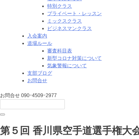
特別クラス
プライベート・レッスン
ミックスクラス
ビジネスマンクラス
入会案内
道場ルール
審査科目表
新型コロナ対策について
気象警報について
支部ブログ
お問合せ
お問合せ
090ｰ4509ｰ2977
第５回 香川県空手道選手権大