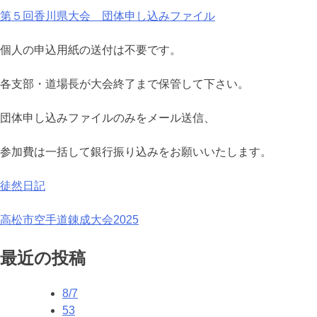
第５回香川県大会 団体申し込みファイル
個人の申込用紙の送付は不要です。
各支部・道場長が大会終了まで保管して下さい。
団体申し込みファイルのみをメール送信、
参加費は一括して銀行振り込みをお願いいたします。
徒然日記
投
高松市空手道錬成大会2025
稿
最近の投稿
ナ
8/7
ビ
53