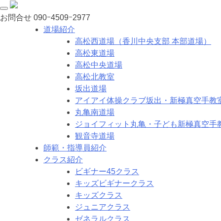
お問合せ
090ｰ4509ｰ2977
道場紹介
高松西道場（香川中央支部 本部道場）
高松東道場
高松中央道場
高松北教室
坂出道場
アイアイ体操クラブ坂出・新極真空手教
丸亀南道場
ジョイフィット丸亀・子ども新極真空手
観音寺道場
師範・指導員紹介
クラス紹介
ビギナー45クラス
キッズビギナークラス
キッズクラス
ジュニアクラス
ゼネラルクラス