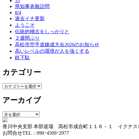
53
ゲ
県知事表敬訪問
8/4
ー
過去イチ更新
ようこそ
シ
伝統的稽古をしっかりと
ョ
２週間ぶり
高松市空手道錬成大会2026のお知らせ
ン
高いレベルの環境が人を強くする
鉄下駄
カテゴリー
カ
テ
アーカイブ
ゴ
リ
ー
ア
ー
香川中央支部 本部道場 高松市成合町１１６－１ イクナス
カ
お問合せTEL：090ｰ4509ｰ2977
イ