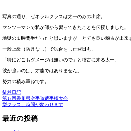
写真の通り、ゼネラルクラスは太一のみの出席。
マンツーマンで私が師から習ってきたことを伝授しました。
地獄の１時間半だったと思いますが、とても良い稽古が出来
一般上級（防具なし）で試合をした翌日も、
「特にどこもダメージは無いので」と稽古に来る太一。
彼が強いのは、才能ではありません。
努力の積み重ねです。
徒然日記
第５回香川県空手道選手権大会
投
型クラス、時間が変わります
稿
最近の投稿
ナ
ビ