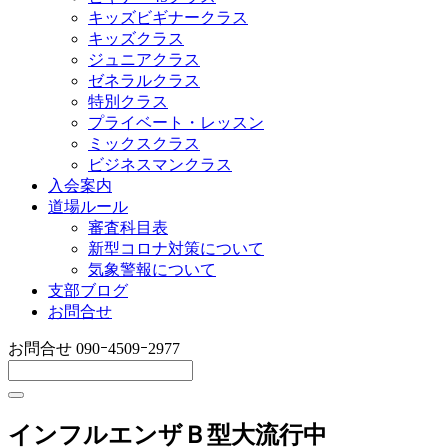
キッズビギナークラス
キッズクラス
ジュニアクラス
ゼネラルクラス
特別クラス
プライベート・レッスン
ミックスクラス
ビジネスマンクラス
入会案内
道場ルール
審査科目表
新型コロナ対策について
気象警報について
支部ブログ
お問合せ
お問合せ
090ｰ4509ｰ2977
インフルエンザＢ型大流行中