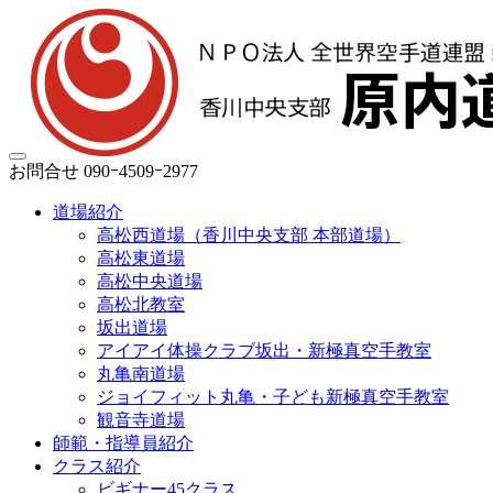
お問合せ
090ｰ4509ｰ2977
道場紹介
高松西道場（香川中央支部 本部道場）
高松東道場
高松中央道場
高松北教室
坂出道場
アイアイ体操クラブ坂出・新極真空手教室
丸亀南道場
ジョイフィット丸亀・子ども新極真空手教室
観音寺道場
師範・指導員紹介
クラス紹介
ビギナー45クラス