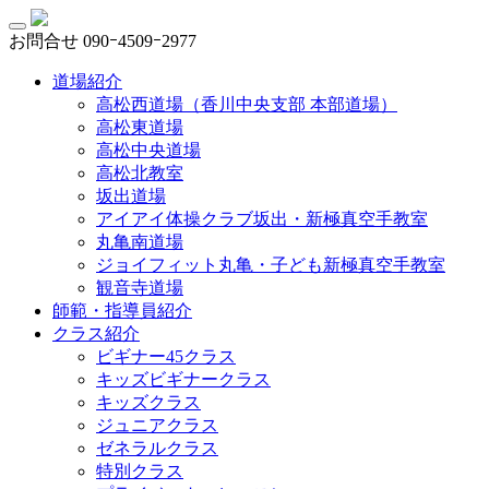
お問合せ
090ｰ4509ｰ2977
道場紹介
高松西道場（香川中央支部 本部道場）
高松東道場
高松中央道場
高松北教室
坂出道場
アイアイ体操クラブ坂出・新極真空手教室
丸亀南道場
ジョイフィット丸亀・子ども新極真空手教室
観音寺道場
師範・指導員紹介
クラス紹介
ビギナー45クラス
キッズビギナークラス
キッズクラス
ジュニアクラス
ゼネラルクラス
特別クラス