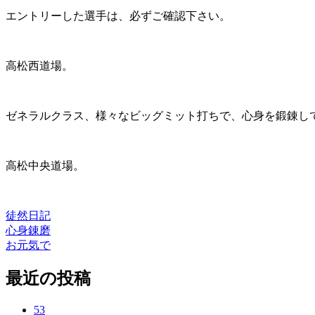
エントリーした選手は、必ずご確認下さい。
高松西道場。
ゼネラルクラス、様々なビッグミット打ちで、心身を鍛錬し
高松中央道場。
徒然日記
心身錬磨
投
お元気で
稿
最近の投稿
ナ
ビ
53