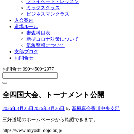
プライベート・レッスン
ミックスクラス
ビジネスマンクラス
入会案内
道場ルール
審査科目表
新型コロナ対策について
気象警報について
支部ブログ
お問合せ
お問合せ
090ｰ4509ｰ2977
全四国大会、トーナメント公開
2026年3月25日
2026年3月26日
by
新極真会香川中央支部
三好道場のホームページから確認できます。
https://www.miyoshi-dojo.or.jp/