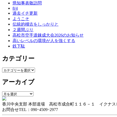
ゲ
県知事表敬訪問
8/4
ー
過去イチ更新
ようこそ
シ
伝統的稽古をしっかりと
ョ
２週間ぶり
高松市空手道錬成大会2026のお知らせ
ン
高いレベルの環境が人を強くする
鉄下駄
カテゴリー
カ
テ
アーカイブ
ゴ
リ
ー
ア
ー
香川中央支部 本部道場 高松市成合町１１６－１ イクナス
カ
お問合せTEL：090ｰ4509ｰ2977
イ
ブ