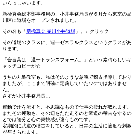
いらっしゃいます。
新極真会総本部事務局の、小井事務局長が６月から東京の品
川区に道場をオープンされました。
その名も「
新極真会 品川小井道場
」。←クリック
その道場のクラスに、週一ゼネラルクラスというクラスがあ
ります。
「合言葉は 週一トランスフォーム。」という素晴らしいキ
ャッチコピーが☆
うちの丸亀教室も、私はそのような意識で稽古指導しており
ましたが、ここまで明確に定義していたワケではありませ
ん。
さすが小井事務局長…
運動で汗を流すと、不思議なもので仕事の疲れが取れます。
またその運動も、その辺をただ走るのと武道の稽古をするの
とでは随分と心の爽快感が違うものです。
定期的に武道の稽古をしていると、日常の生活に適度な刺激
が与えられます。