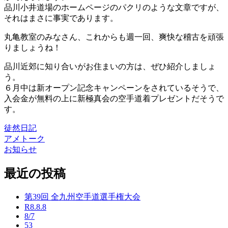
品川小井道場のホームページのパクリのような文章ですが、
それはまさに事実であります。
丸亀教室のみなさん、これからも週一回、爽快な稽古を頑張
りましょうね！
品川近郊に知り合いがお住まいの方は、ぜひ紹介しましょ
う。
６月中は新オープン記念キャンペーンをされているそうで、
入会金が無料の上に新極真会の空手道着プレゼントだそうで
す。
徒然日記
アメトーク
投
お知らせ
稿
最近の投稿
ナ
ビ
第39回 全九州空手道選手権大会
ゲ
R8.8.8
8/7
ー
53