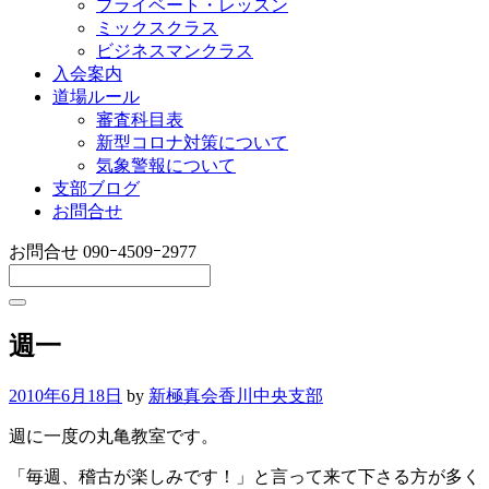
プライベート・レッスン
ミックスクラス
ビジネスマンクラス
入会案内
道場ルール
審査科目表
新型コロナ対策について
気象警報について
支部ブログ
お問合せ
お問合せ
090ｰ4509ｰ2977
週一
2010年6月18日
by
新極真会香川中央支部
週に一度の丸亀教室です。
「毎週、稽古が楽しみです！」と言って来て下さる方が多く