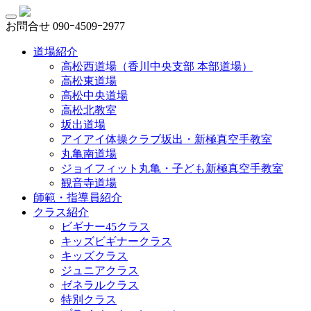
お問合せ
090ｰ4509ｰ2977
道場紹介
高松西道場（香川中央支部 本部道場）
高松東道場
高松中央道場
高松北教室
坂出道場
アイアイ体操クラブ坂出・新極真空手教室
丸亀南道場
ジョイフィット丸亀・子ども新極真空手教室
観音寺道場
師範・指導員紹介
クラス紹介
ビギナー45クラス
キッズビギナークラス
キッズクラス
ジュニアクラス
ゼネラルクラス
特別クラス