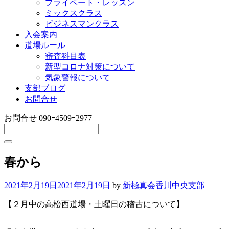
プライベート・レッスン
ミックスクラス
ビジネスマンクラス
入会案内
道場ルール
審査科目表
新型コロナ対策について
気象警報について
支部ブログ
お問合せ
お問合せ
090ｰ4509ｰ2977
春から
2021年2月19日
2021年2月19日
by
新極真会香川中央支部
【２月中の高松西道場・土曜日の稽古について】