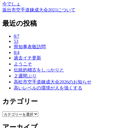
今でしょ
投
坂出市空手道錬成大会2021について
稿
最近の投稿
ナ
ビ
8/7
ゲ
53
県知事表敬訪問
ー
8/4
過去イチ更新
シ
ようこそ
ョ
伝統的稽古をしっかりと
２週間ぶり
ン
高松市空手道錬成大会2026のお知らせ
高いレベルの環境が人を強くする
カテゴリー
カ
テ
アーカイブ
ゴ