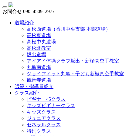
お問合せ
090ｰ4509ｰ2977
道場紹介
高松西道場（香川中央支部 本部道場）
高松東道場
高松中央道場
高松北教室
坂出道場
アイアイ体操クラブ坂出・新極真空手教室
丸亀南道場
ジョイフィット丸亀・子ども新極真空手教室
観音寺道場
師範・指導員紹介
クラス紹介
ビギナー45クラス
キッズビギナークラス
キッズクラス
ジュニアクラス
ゼネラルクラス
特別クラス