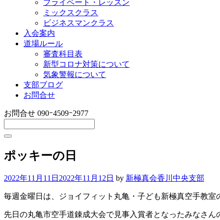
プライベート・レッスン
ミックスクラス
ビジネスマンクラス
入会案内
道場ルール
審査科目表
新型コロナ対策について
気象警報について
支部ブログ
お問合せ
お問合せ
090ｰ4509ｰ2977
ポッキーの日
2022年11月11日
2022年11月12日
by
新極真会香川中央支部
毎週金曜日は、ジョイフィット丸亀・子ども新極真空手教室
先日の丸亀市空手道錬成大会で見事入賞者となったみなさん