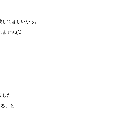
験してほしいから。
ません(笑
。
ました。
いる、と。