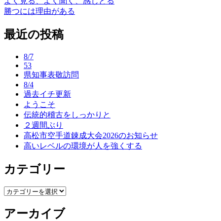
よく見る、よく聞く、感じとる
投
勝つには理由がある
稿
最近の投稿
ナ
ビ
8/7
ゲ
53
県知事表敬訪問
ー
8/4
過去イチ更新
シ
ようこそ
ョ
伝統的稽古をしっかりと
２週間ぶり
ン
高松市空手道錬成大会2026のお知らせ
高いレベルの環境が人を強くする
カテゴリー
カ
テ
アーカイブ
ゴ