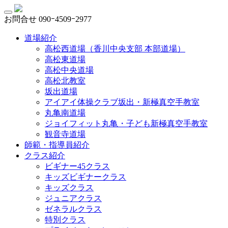
お問合せ
090ｰ4509ｰ2977
道場紹介
高松西道場（香川中央支部 本部道場）
高松東道場
高松中央道場
高松北教室
坂出道場
アイアイ体操クラブ坂出・新極真空手教室
丸亀南道場
ジョイフィット丸亀・子ども新極真空手教室
観音寺道場
師範・指導員紹介
クラス紹介
ビギナー45クラス
キッズビギナークラス
キッズクラス
ジュニアクラス
ゼネラルクラス
特別クラス