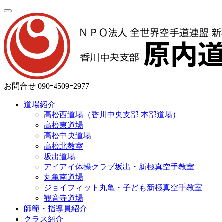
お問合せ
090ｰ4509ｰ2977
道場紹介
高松西道場（香川中央支部 本部道場）
高松東道場
高松中央道場
高松北教室
坂出道場
アイアイ体操クラブ坂出・新極真空手教室
丸亀南道場
ジョイフィット丸亀・子ども新極真空手教室
観音寺道場
師範・指導員紹介
クラス紹介