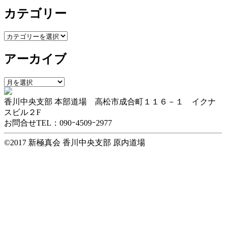
カテゴリー
カ
テ
アーカイブ
ゴ
リ
ー
ア
ー
香川中央支部 本部道場 高松市成合町１１６－１ イクナ
カ
スビル２F
イ
お問合せTEL：090ｰ4509ｰ2977
ブ
©2017 新極真会 香川中央支部 原内道場