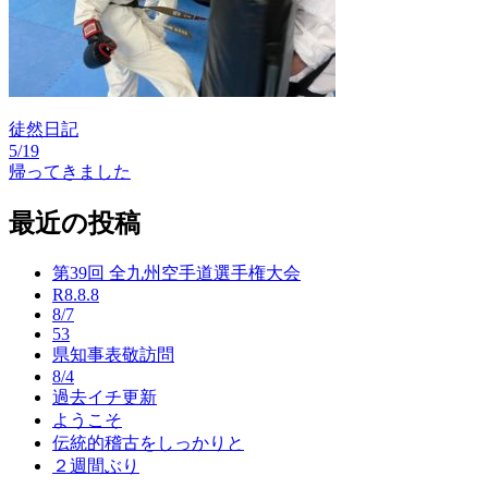
徒然日記
5/19
投
帰ってきました
稿
最近の投稿
ナ
ビ
第39回 全九州空手道選手権大会
ゲ
R8.8.8
8/7
ー
53
県知事表敬訪問
シ
8/4
過去イチ更新
ョ
ようこそ
ン
伝統的稽古をしっかりと
２週間ぶり